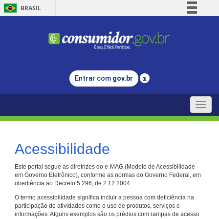
BRASIL
Simplifique!
Comunica BR
Participe
Acesso à informação
Entrar com
gov.br
Legislação
Canais
Toggle
naviga
Acessibilidade
Este portal segue as diretrizes do e-MAG (Modelo de Acessibilidade
em Governo Eletrônico), conforme as normas do Governo Federal, em
obediência ao Decreto 5.296, de 2.12.2004
O termo acessibilidade significa incluir a pessoa com deficiência na
participação de atividades como o uso de produtos, serviços e
informações. Alguns exemplos são os prédios com rampas de acesso