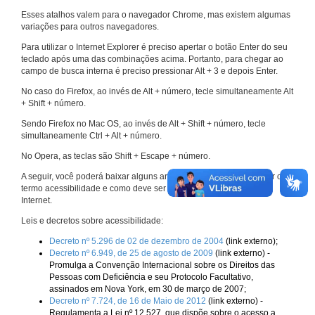
Esses atalhos valem para o navegador Chrome, mas existem algumas
variações para outros navegadores.
Para utilizar o Internet Explorer é preciso apertar o botão Enter do seu
teclado após uma das combinações acima. Portanto, para chegar ao
campo de busca interna é preciso pressionar Alt + 3 e depois Enter.
No caso do Firefox, ao invés de Alt + número, tecle simultaneamente Alt
+ Shift + número.
Sendo Firefox no Mac OS, ao invés de Alt + Shift + número, tecle
simultaneamente Ctrl + Alt + número.
No Opera, as teclas são Shift + Escape + número.
A seguir, você poderá baixar alguns arquivos que explicam melhor o
termo acessibilidade e como deve ser implementado nos sites da
Internet.
Leis e decretos sobre acessibilidade:
Decreto nº 5.296 de 02 de dezembro de 2004
(link externo);
Decreto nº 6.949, de 25 de agosto de 2009
(link externo) -
Promulga a Convenção Internacional sobre os Direitos das
Pessoas com Deficiência e seu Protocolo Facultativo,
assinados em Nova York, em 30 de março de 2007;
Decreto nº 7.724, de 16 de Maio de 2012
(link externo) -
Regulamenta a Lei nº 12.527, que dispõe sobre o acesso a