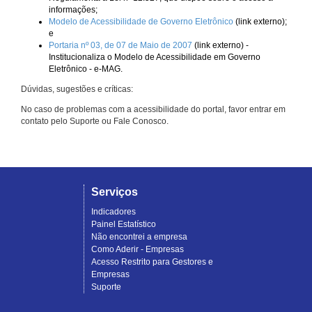
informações;
Modelo de Acessibilidade de Governo Eletrônico
(link externo);
e
Portaria nº 03, de 07 de Maio de 2007
(link externo) -
Institucionaliza o Modelo de Acessibilidade em Governo
Eletrônico - e-MAG.
Dúvidas, sugestões e críticas:
No caso de problemas com a acessibilidade do portal, favor entrar em
contato pelo Suporte ou Fale Conosco.
Serviços
Indicadores
Painel Estatístico
Não encontrei a empresa
Como Aderir - Empresas
Acesso Restrito para Gestores e
Empresas
Suporte