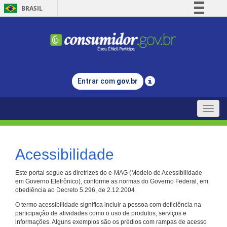
BRASIL
Simplifique!
Comunica BR
Participe
Acesso à informação
Entrar com
gov.br
Legislação
Canais
Toggle
naviga
Acessibilidade
Este portal segue as diretrizes do e-MAG (Modelo de Acessibilidade
em Governo Eletrônico), conforme as normas do Governo Federal, em
obediência ao Decreto 5.296, de 2.12.2004
O termo acessibilidade significa incluir a pessoa com deficiência na
participação de atividades como o uso de produtos, serviços e
informações. Alguns exemplos são os prédios com rampas de acesso