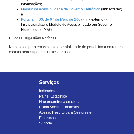
informações;
Modelo de Acessibilidade de Governo Eletrônico
(link externo);
e
Portaria nº 03, de 07 de Maio de 2007
(link externo) -
Institucionaliza o Modelo de Acessibilidade em Governo
Eletrônico - e-MAG.
Dúvidas, sugestões e críticas:
No caso de problemas com a acessibilidade do portal, favor entrar em
contato pelo Suporte ou Fale Conosco.
Serviços
Indicadores
Painel Estatístico
Não encontrei a empresa
Como Aderir - Empresas
Acesso Restrito para Gestores e
Empresas
Suporte