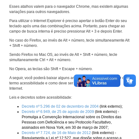
Esses atalhos valem para o navegador Chrome, mas existem algumas
variações para outros navegadores.
Para utilizar o Internet Explorer é preciso apertar o botão Enter do seu
teclado após uma das combinações acima. Portanto, para chegar ao
campo de busca interna é preciso pressionar Alt + 3 e depois Enter.
No caso do Firefox, ao invés de Alt + número, tecle simultaneamente Alt
+ Shift + número.
Sendo Firefox no Mac OS, ao invés de Alt + Shift + número, tecle
simultaneamente Ctrl + Alt + número.
No Opera, as teclas são Shift + Escape + número.
A seguir, você poderá baixar alguns arquivos que explicam melhor o
termo acessibilidade e como deve ser implementado nos sites da
Internet.
Leis e decretos sobre acessibilidade:
Decreto nº 5.296 de 02 de dezembro de 2004
(link externo);
Decreto nº 6.949, de 25 de agosto de 2009
(link externo) -
Promulga a Convenção Internacional sobre os Direitos das
Pessoas com Deficiência e seu Protocolo Facultativo,
assinados em Nova York, em 30 de março de 2007;
Decreto nº 7.724, de 16 de Maio de 2012
(link externo) -
Regulamenta a Lei nº 12.527, que dispõe sobre o acesso a