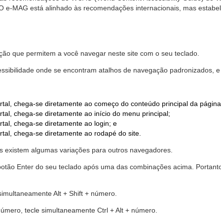
. O e-MAG está alinhado às recomendações internacionais, mas estab
ão que permitem a você navegar neste site com o seu teclado.
cessibilidade onde se encontram atalhos de navegação padronizados, e 
rtal, chega-se diretamente ao começo do conteúdo principal da página
tal, chega-se diretamente ao início do menu principal;
tal, chega-se diretamente ao login; e
rtal, chega-se diretamente ao rodapé do site.
 existem algumas variações para outros navegadores.
r o botão Enter do seu teclado após uma das combinações acima. Portan
 simultaneamente Alt + Shift + número.
número, tecle simultaneamente Ctrl + Alt + número.