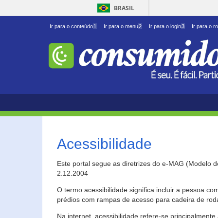
BRASIL
Ir para o conteúdo
1
Ir para o menu
2
Ir para o login
3
Ir para o r
Acessibilidade
Este portal segue as diretrizes do e-MAG (Modelo 
2.12.2004
O termo acessibilidade significa incluir a pessoa c
prédios com rampas de acesso para cadeira de roda
Na internet, acessibilidade refere-se principalme