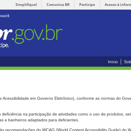
Simplifique!
Comunica BR
Participe
Acesso à infor
odapé
4
Início
Sob
de Acessibilidade em Governo Eletrônico), conforme as normas do Gov
om deficiência na participação de atividades como o uso de produtos, s
s e banheiros adaptados para deficientes.
nte às recomendações do WCAG (World Content Accessibility Guide) do