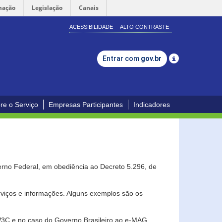
mação
Legislação
Canais
ACESSIBILIDADE
ALTO CONTRASTE
Entrar com
gov.br
re o Serviço
Empresas Participantes
Indicadores
erno Federal, em obediência ao Decreto 5.296, de
erviços e informações. Alguns exemplos são os
 W3C e no caso do Governo Brasileiro ao e-MAG