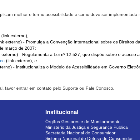
xplicam melhor o termo acessibilidade e como deve ser implementado no
(link externo);
ink externo) - Promulga a Convenção Internacional sobre os Direitos d
de março de 2007;
k externo) - Regulamenta a Lei nº 12.527, que dispõe sobre o acesso 
ico
(link externo); e
xterno) - Institucionaliza o Modelo de Acessibilidade em Governo Eletr
l, favor entrar em contato pelo Suporte ou Fale Conosco.
Institucional
Órgãos Gestores e de Monitoramento
Ministério da Justiça e Segurança Pública
Secretaria Nacional do Consumidor
Sistema Nacional de Defesa do Consumidor