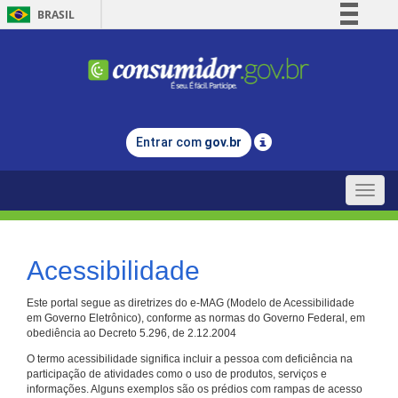
BRASIL
Simplifique!
Comunica BR
Participe
Acesso à informação
Entrar com
gov.br
Legislação
Canais
Toggle
naviga
Acessibilidade
Este portal segue as diretrizes do e-MAG (Modelo de Acessibilidade
em Governo Eletrônico), conforme as normas do Governo Federal, em
obediência ao Decreto 5.296, de 2.12.2004
O termo acessibilidade significa incluir a pessoa com deficiência na
participação de atividades como o uso de produtos, serviços e
informações. Alguns exemplos são os prédios com rampas de acesso