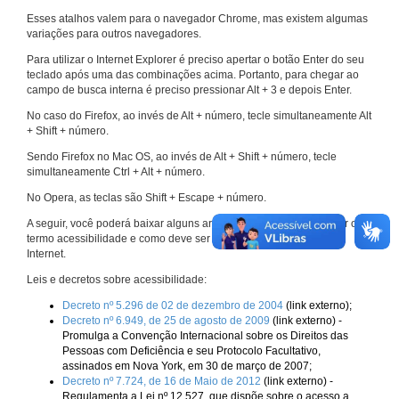
Esses atalhos valem para o navegador Chrome, mas existem algumas
variações para outros navegadores.
Para utilizar o Internet Explorer é preciso apertar o botão Enter do seu
teclado após uma das combinações acima. Portanto, para chegar ao
campo de busca interna é preciso pressionar Alt + 3 e depois Enter.
No caso do Firefox, ao invés de Alt + número, tecle simultaneamente Alt
+ Shift + número.
Sendo Firefox no Mac OS, ao invés de Alt + Shift + número, tecle
simultaneamente Ctrl + Alt + número.
No Opera, as teclas são Shift + Escape + número.
A seguir, você poderá baixar alguns arquivos que explicam melhor o
termo acessibilidade e como deve ser implementado nos sites da
Internet.
Leis e decretos sobre acessibilidade:
Decreto nº 5.296 de 02 de dezembro de 2004
(link externo);
Decreto nº 6.949, de 25 de agosto de 2009
(link externo) -
Promulga a Convenção Internacional sobre os Direitos das
Pessoas com Deficiência e seu Protocolo Facultativo,
assinados em Nova York, em 30 de março de 2007;
Decreto nº 7.724, de 16 de Maio de 2012
(link externo) -
Regulamenta a Lei nº 12.527, que dispõe sobre o acesso a