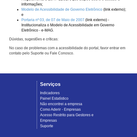
informações;
Modelo de Acessibilidade de Governo Eletrônico
(link externo);
e
Portaria nº 03, de 07 de Maio de 2007
(link externo) -
Institucionaliza o Modelo de Acessibilidade em Governo
Eletrônico - e-MAG.
Dúvidas, sugestões e críticas:
No caso de problemas com a acessibilidade do portal, favor entrar em
contato pelo Suporte ou Fale Conosco.
Serviços
Indicadores
Painel Estatístico
Não encontrei a empresa
Como Aderir - Empresas
Acesso Restrito para Gestores e
Empresas
Suporte