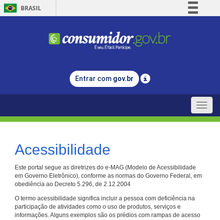
BRASIL
Simplifique!
Comunica BR
Participe
Acesso à informação
Entrar com
gov.br
Legislação
Canais
Toggle
naviga
Acessibilidade
Este portal segue as diretrizes do e-MAG (Modelo de Acessibilidade
em Governo Eletrônico), conforme as normas do Governo Federal, em
obediência ao Decreto 5.296, de 2.12.2004
O termo acessibilidade significa incluir a pessoa com deficiência na
participação de atividades como o uso de produtos, serviços e
informações. Alguns exemplos são os prédios com rampas de acesso