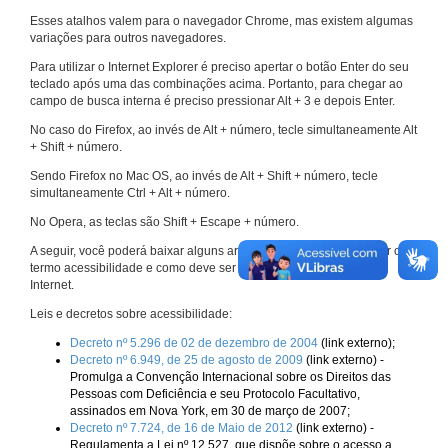
Esses atalhos valem para o navegador Chrome, mas existem algumas
variações para outros navegadores.
Para utilizar o Internet Explorer é preciso apertar o botão Enter do seu
teclado após uma das combinações acima. Portanto, para chegar ao
campo de busca interna é preciso pressionar Alt + 3 e depois Enter.
No caso do Firefox, ao invés de Alt + número, tecle simultaneamente Alt
+ Shift + número.
Sendo Firefox no Mac OS, ao invés de Alt + Shift + número, tecle
simultaneamente Ctrl + Alt + número.
No Opera, as teclas são Shift + Escape + número.
A seguir, você poderá baixar alguns arquivos que explicam melhor o
termo acessibilidade e como deve ser implementado nos sites da
Internet.
Leis e decretos sobre acessibilidade:
Decreto nº 5.296 de 02 de dezembro de 2004
(link externo);
Decreto nº 6.949, de 25 de agosto de 2009
(link externo) -
Promulga a Convenção Internacional sobre os Direitos das
Pessoas com Deficiência e seu Protocolo Facultativo,
assinados em Nova York, em 30 de março de 2007;
Decreto nº 7.724, de 16 de Maio de 2012
(link externo) -
Regulamenta a Lei nº 12.527, que dispõe sobre o acesso a