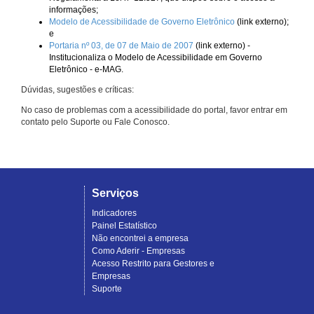
informações;
Modelo de Acessibilidade de Governo Eletrônico
(link externo);
e
Portaria nº 03, de 07 de Maio de 2007
(link externo) -
Institucionaliza o Modelo de Acessibilidade em Governo
Eletrônico - e-MAG.
Dúvidas, sugestões e críticas:
No caso de problemas com a acessibilidade do portal, favor entrar em
contato pelo Suporte ou Fale Conosco.
Serviços
Indicadores
Painel Estatístico
Não encontrei a empresa
Como Aderir - Empresas
Acesso Restrito para Gestores e
Empresas
Suporte