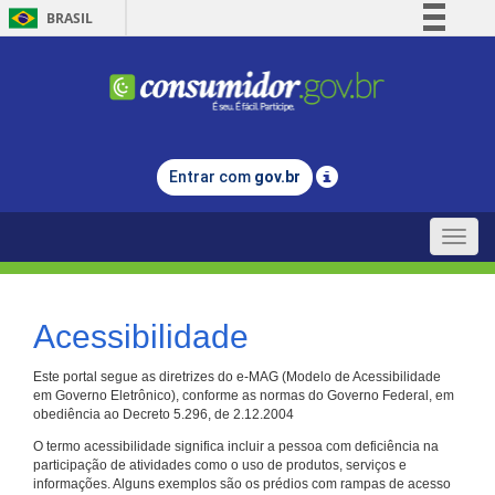
BRASIL
Simplifique!
Comunica BR
Participe
Acesso à informação
Entrar com
gov.br
Legislação
Canais
Toggle
naviga
Acessibilidade
Este portal segue as diretrizes do e-MAG (Modelo de Acessibilidade
em Governo Eletrônico), conforme as normas do Governo Federal, em
obediência ao Decreto 5.296, de 2.12.2004
O termo acessibilidade significa incluir a pessoa com deficiência na
participação de atividades como o uso de produtos, serviços e
informações. Alguns exemplos são os prédios com rampas de acesso