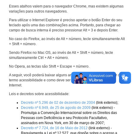
Esses atalhos valem para o navegador Chrome, mas existem algumas
variações para outros navegadores.
Para utilizar o Internet Explorer é preciso apertar o botão Enter do seu
teclado após uma das combinações acima. Portanto, para chegar ao
campo de busca interna é preciso pressionar Alt + 3 e depois Enter.
No caso do Firefox, ao invés de Alt + número, tecle simultaneamente Alt
+ Shift + número.
Sendo Firefox no Mac OS, ao invés de Alt + Shift + número, tecle
simultaneamente Ctrl + Alt + número.
No Opera, as teclas são Shift + Escape + número.
A seguir, você poderá baixar alguns arquivos que explicam melhor o
termo acessibilidade e como deve ser implementado nos sites da
Internet.
Leis e decretos sobre acessibilidade:
Decreto nº 5.296 de 02 de dezembro de 2004
(link externo);
Decreto nº 6.949, de 25 de agosto de 2009
(link externo) -
Promulga a Convenção Internacional sobre os Direitos das
Pessoas com Deficiência e seu Protocolo Facultativo,
assinados em Nova York, em 30 de março de 2007;
Decreto nº 7.724, de 16 de Maio de 2012
(link externo) -
Regulamenta a Lei nº 12.527, que dispõe sobre o acesso a