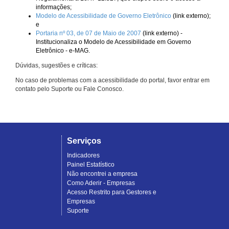
informações;
Modelo de Acessibilidade de Governo Eletrônico
(link externo);
e
Portaria nº 03, de 07 de Maio de 2007
(link externo) -
Institucionaliza o Modelo de Acessibilidade em Governo
Eletrônico - e-MAG.
Dúvidas, sugestões e críticas:
No caso de problemas com a acessibilidade do portal, favor entrar em
contato pelo Suporte ou Fale Conosco.
Serviços
Indicadores
Painel Estatístico
Não encontrei a empresa
Como Aderir - Empresas
Acesso Restrito para Gestores e
Empresas
Suporte