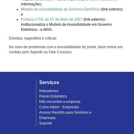
informações;
Modelo de Acessibilidade de Governo Eletrônico
(link externo);
e
Portaria nº 03, de 07 de Maio de 2007
(link externo) -
Institucionaliza o Modelo de Acessibilidade em Governo
Eletrônico - e-MAG.
Dúvidas, sugestões e críticas:
No caso de problemas com a acessibilidade do portal, favor entrar em
contato pelo Suporte ou Fale Conosco.
Serviços
Indicadores
Painel Estatístico
Não encontrei a empresa
Como Aderir - Empresas
Acesso Restrito para Gestores e
Empresas
Suporte