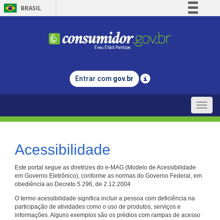
BRASIL
Simplifique!
Comunica BR
Participe
Acesso à informação
Entrar com
gov.br
Legislação
Canais
Toggle
naviga
Acessibilidade
Este portal segue as diretrizes do e-MAG (Modelo de Acessibilidade
em Governo Eletrônico), conforme as normas do Governo Federal, em
obediência ao Decreto 5.296, de 2.12.2004
O termo acessibilidade significa incluir a pessoa com deficiência na
participação de atividades como o uso de produtos, serviços e
informações. Alguns exemplos são os prédios com rampas de acesso