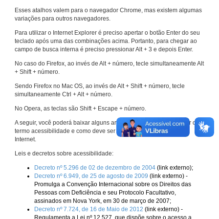
Esses atalhos valem para o navegador Chrome, mas existem algumas
variações para outros navegadores.
Para utilizar o Internet Explorer é preciso apertar o botão Enter do seu
teclado após uma das combinações acima. Portanto, para chegar ao
campo de busca interna é preciso pressionar Alt + 3 e depois Enter.
No caso do Firefox, ao invés de Alt + número, tecle simultaneamente Alt
+ Shift + número.
Sendo Firefox no Mac OS, ao invés de Alt + Shift + número, tecle
simultaneamente Ctrl + Alt + número.
No Opera, as teclas são Shift + Escape + número.
A seguir, você poderá baixar alguns arquivos que explicam melhor o
termo acessibilidade e como deve ser implementado nos sites da
Internet.
Leis e decretos sobre acessibilidade:
Decreto nº 5.296 de 02 de dezembro de 2004
(link externo);
Decreto nº 6.949, de 25 de agosto de 2009
(link externo) -
Promulga a Convenção Internacional sobre os Direitos das
Pessoas com Deficiência e seu Protocolo Facultativo,
assinados em Nova York, em 30 de março de 2007;
Decreto nº 7.724, de 16 de Maio de 2012
(link externo) -
Regulamenta a Lei nº 12.527, que dispõe sobre o acesso a