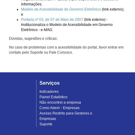
informações;
Modelo de Acessibilidade de Governo Eletrônico
(link externo);
e
Portaria nº 03, de 07 de Maio de 2007
(link externo) -
Institucionaliza o Modelo de Acessibilidade em Governo
Eletrônico - e-MAG.
Dúvidas, sugestões e críticas:
No caso de problemas com a acessibilidade do portal, favor entrar em
contato pelo Suporte ou Fale Conosco.
Serviços
Indicadores
Painel Estatístico
Não encontrei a empresa
Como Aderir - Empresas
Acesso Restrito para Gestores e
Empresas
Suporte