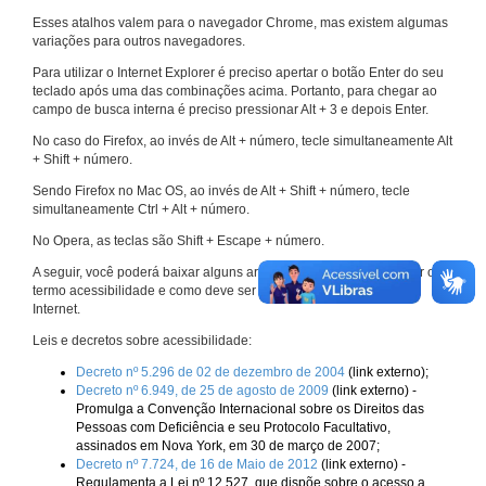
Esses atalhos valem para o navegador Chrome, mas existem algumas
variações para outros navegadores.
Para utilizar o Internet Explorer é preciso apertar o botão Enter do seu
teclado após uma das combinações acima. Portanto, para chegar ao
campo de busca interna é preciso pressionar Alt + 3 e depois Enter.
No caso do Firefox, ao invés de Alt + número, tecle simultaneamente Alt
+ Shift + número.
Sendo Firefox no Mac OS, ao invés de Alt + Shift + número, tecle
simultaneamente Ctrl + Alt + número.
No Opera, as teclas são Shift + Escape + número.
A seguir, você poderá baixar alguns arquivos que explicam melhor o
termo acessibilidade e como deve ser implementado nos sites da
Internet.
Leis e decretos sobre acessibilidade:
Decreto nº 5.296 de 02 de dezembro de 2004
(link externo);
Decreto nº 6.949, de 25 de agosto de 2009
(link externo) -
Promulga a Convenção Internacional sobre os Direitos das
Pessoas com Deficiência e seu Protocolo Facultativo,
assinados em Nova York, em 30 de março de 2007;
Decreto nº 7.724, de 16 de Maio de 2012
(link externo) -
Regulamenta a Lei nº 12.527, que dispõe sobre o acesso a