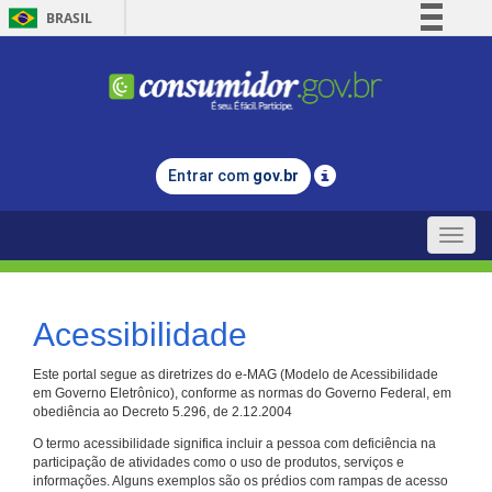
BRASIL
Simplifique!
Comunica BR
Participe
Acesso à informação
Entrar com
gov.br
Legislação
Canais
Toggle
naviga
Acessibilidade
Este portal segue as diretrizes do e-MAG (Modelo de Acessibilidade
em Governo Eletrônico), conforme as normas do Governo Federal, em
obediência ao Decreto 5.296, de 2.12.2004
O termo acessibilidade significa incluir a pessoa com deficiência na
participação de atividades como o uso de produtos, serviços e
informações. Alguns exemplos são os prédios com rampas de acesso