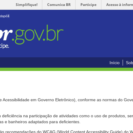
Simplifique!
Comunica BR
Participe
Acesso à infor
odapé
4
Início
Sob
de Acessibilidade em Governo Eletrônico), conforme as normas do Gov
om deficiência na participação de atividades como o uso de produtos, s
s e banheiros adaptados para deficientes.
nte às recomendações do WCAG (World Content Accessibility Guide) do