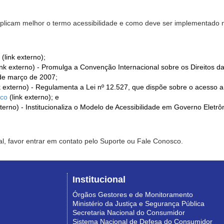
xplicam melhor o termo acessibilidade e como deve ser implementado no
(link externo);
ink externo) - Promulga a Convenção Internacional sobre os Direitos d
de março de 2007;
k externo) - Regulamenta a Lei nº 12.527, que dispõe sobre o acesso 
ico
(link externo); e
xterno) - Institucionaliza o Modelo de Acessibilidade em Governo Eletr
l, favor entrar em contato pelo Suporte ou Fale Conosco.
Institucional
Órgãos Gestores e de Monitoramento
Ministério da Justiça e Segurança Pública
Secretaria Nacional do Consumidor
Sistema Nacional de Defesa do Consumidor