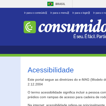
BRASIL
Ir para o conteúdo
1
Ir para o menu
2
Ir para o login
3
Ir para o r
Acessibilidade
Este portal segue as diretrizes do e-MAG (Modelo 
2.12.2004
O termo acessibilidade significa incluir a pessoa c
prédios com rampas de acesso para cadeira de roda
Na internet, acessibilidade refere-se principalme