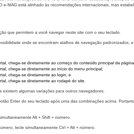
. O e-MAG está alinhado às recomendações internacionais, mas estab
ão que permitem a você navegar neste site com o seu teclado.
cessibilidade onde se encontram atalhos de navegação padronizados, e 
rtal, chega-se diretamente ao começo do conteúdo principal da página
tal, chega-se diretamente ao início do menu principal;
tal, chega-se diretamente ao login; e
rtal, chega-se diretamente ao rodapé do site.
 existem algumas variações para outros navegadores.
r o botão Enter do seu teclado após uma das combinações acima. Portan
 simultaneamente Alt + Shift + número.
número, tecle simultaneamente Ctrl + Alt + número.