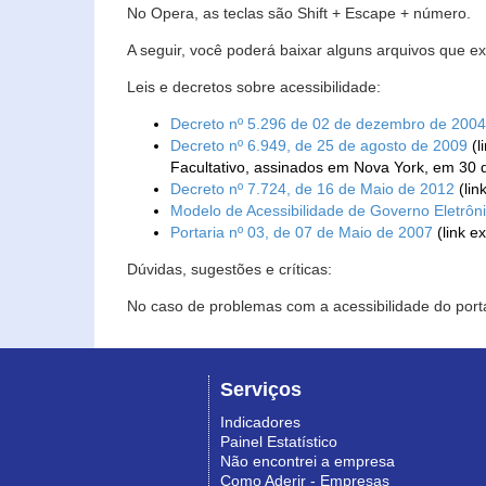
No Opera, as teclas são Shift + Escape + número.
A seguir, você poderá baixar alguns arquivos que e
Leis e decretos sobre acessibilidade:
Decreto nº 5.296 de 02 de dezembro de 2004
Decreto nº 6.949, de 25 de agosto de 2009
(l
Facultativo, assinados em Nova York, em 30 
Decreto nº 7.724, de 16 de Maio de 2012
(lin
Modelo de Acessibilidade de Governo Eletrôn
Portaria nº 03, de 07 de Maio de 2007
(link e
Dúvidas, sugestões e críticas:
No caso de problemas com a acessibilidade do porta
Serviços
Indicadores
Painel Estatístico
Não encontrei a empresa
Como Aderir - Empresas