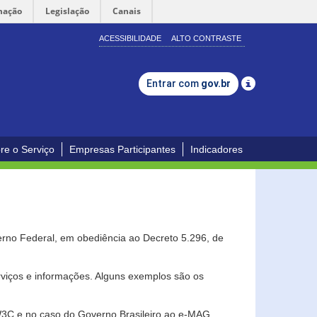
mação
Legislação
Canais
ACESSIBILIDADE
ALTO CONTRASTE
Entrar com
gov.br
re o Serviço
Empresas Participantes
Indicadores
erno Federal, em obediência ao Decreto 5.296, de
erviços e informações. Alguns exemplos são os
 W3C e no caso do Governo Brasileiro ao e-MAG