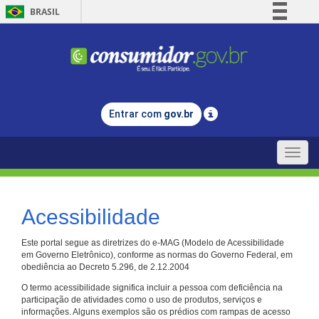
BRASIL
Simplifique!
Comunica BR
Participe
Acesso à informação
Entrar com
gov.br
Legislação
Canais
Toggle
naviga
Acessibilidade
Este portal segue as diretrizes do e-MAG (Modelo de Acessibilidade
em Governo Eletrônico), conforme as normas do Governo Federal, em
obediência ao Decreto 5.296, de 2.12.2004
O termo acessibilidade significa incluir a pessoa com deficiência na
participação de atividades como o uso de produtos, serviços e
informações. Alguns exemplos são os prédios com rampas de acesso