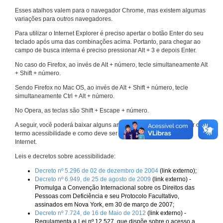
Esses atalhos valem para o navegador Chrome, mas existem algumas
variações para outros navegadores.
Para utilizar o Internet Explorer é preciso apertar o botão Enter do seu
teclado após uma das combinações acima. Portanto, para chegar ao
campo de busca interna é preciso pressionar Alt + 3 e depois Enter.
No caso do Firefox, ao invés de Alt + número, tecle simultaneamente Alt
+ Shift + número.
Sendo Firefox no Mac OS, ao invés de Alt + Shift + número, tecle
simultaneamente Ctrl + Alt + número.
No Opera, as teclas são Shift + Escape + número.
A seguir, você poderá baixar alguns arquivos que explicam melhor o
termo acessibilidade e como deve ser implementado nos sites da
Internet.
Leis e decretos sobre acessibilidade:
Decreto nº 5.296 de 02 de dezembro de 2004
(link externo);
Decreto nº 6.949, de 25 de agosto de 2009
(link externo) -
Promulga a Convenção Internacional sobre os Direitos das
Pessoas com Deficiência e seu Protocolo Facultativo,
assinados em Nova York, em 30 de março de 2007;
Decreto nº 7.724, de 16 de Maio de 2012
(link externo) -
Regulamenta a Lei nº 12.527, que dispõe sobre o acesso a