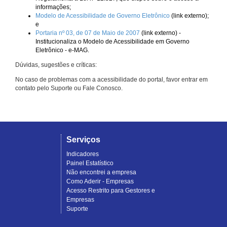
informações;
Modelo de Acessibilidade de Governo Eletrônico
(link externo);
e
Portaria nº 03, de 07 de Maio de 2007
(link externo) -
Institucionaliza o Modelo de Acessibilidade em Governo
Eletrônico - e-MAG.
Dúvidas, sugestões e críticas:
No caso de problemas com a acessibilidade do portal, favor entrar em
contato pelo Suporte ou Fale Conosco.
Serviços
Indicadores
Painel Estatístico
Não encontrei a empresa
Como Aderir - Empresas
Acesso Restrito para Gestores e
Empresas
Suporte