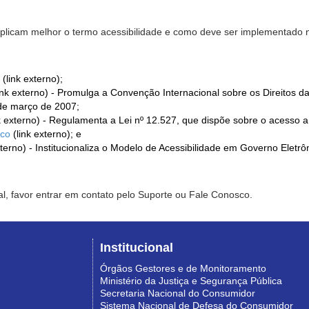
xplicam melhor o termo acessibilidade e como deve ser implementado no
(link externo);
ink externo) - Promulga a Convenção Internacional sobre os Direitos d
de março de 2007;
k externo) - Regulamenta a Lei nº 12.527, que dispõe sobre o acesso 
ico
(link externo); e
xterno) - Institucionaliza o Modelo de Acessibilidade em Governo Eletr
l, favor entrar em contato pelo Suporte ou Fale Conosco.
Institucional
Órgãos Gestores e de Monitoramento
Ministério da Justiça e Segurança Pública
Secretaria Nacional do Consumidor
Sistema Nacional de Defesa do Consumidor