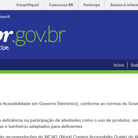
Simplifique!
Comunica BR
Participe
Acesso à infor
odapé
4
Início
Sob
de Acessibilidade em Governo Eletrônico), conforme as normas do Gov
om deficiência na participação de atividades como o uso de produtos, s
s e banheiros adaptados para deficientes.
nte às recomendações do WCAG (World Content Accessibility Guide) do