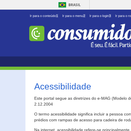
BRASIL
Ir para o conteúdo
1
Ir para o menu
2
Ir para o login
3
Ir para o r
Acessibilidade
Este portal segue as diretrizes do e-MAG (Modelo 
2.12.2004
O termo acessibilidade significa incluir a pessoa c
prédios com rampas de acesso para cadeira de roda
Na internet, acessibilidade refere-se principalme