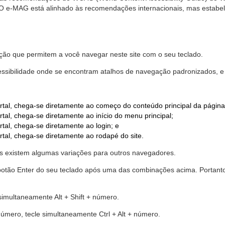
. O e-MAG está alinhado às recomendações internacionais, mas estab
ão que permitem a você navegar neste site com o seu teclado.
cessibilidade onde se encontram atalhos de navegação padronizados, e 
rtal, chega-se diretamente ao começo do conteúdo principal da página
tal, chega-se diretamente ao início do menu principal;
tal, chega-se diretamente ao login; e
rtal, chega-se diretamente ao rodapé do site.
 existem algumas variações para outros navegadores.
r o botão Enter do seu teclado após uma das combinações acima. Portan
 simultaneamente Alt + Shift + número.
número, tecle simultaneamente Ctrl + Alt + número.