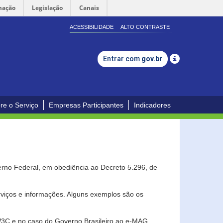
mação
Legislação
Canais
ACESSIBILIDADE
ALTO CONTRASTE
Entrar com
gov.br
re o Serviço
Empresas Participantes
Indicadores
erno Federal, em obediência ao Decreto 5.296, de
erviços e informações. Alguns exemplos são os
 W3C e no caso do Governo Brasileiro ao e-MAG