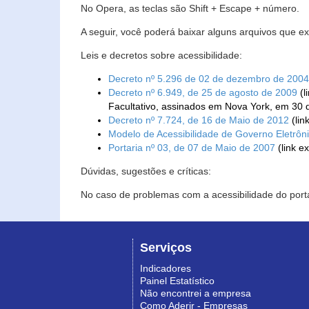
No Opera, as teclas são Shift + Escape + número.
A seguir, você poderá baixar alguns arquivos que e
Leis e decretos sobre acessibilidade:
Decreto nº 5.296 de 02 de dezembro de 2004
Decreto nº 6.949, de 25 de agosto de 2009
(l
Facultativo, assinados em Nova York, em 30 
Decreto nº 7.724, de 16 de Maio de 2012
(lin
Modelo de Acessibilidade de Governo Eletrôn
Portaria nº 03, de 07 de Maio de 2007
(link e
Dúvidas, sugestões e críticas:
No caso de problemas com a acessibilidade do porta
Serviços
Indicadores
Painel Estatístico
Não encontrei a empresa
Como Aderir - Empresas