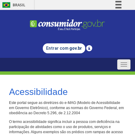
BRASIL
Simplifique!
Comunica BR
Participe
Acesso à informação
Entrar com
gov.br
Legislação
Canais
Toggle
naviga
Acessibilidade
Este portal segue as diretrizes do e-MAG (Modelo de Acessibilidade
em Governo Eletrônico), conforme as normas do Governo Federal, em
obediência ao Decreto 5.296, de 2.12.2004
O termo acessibilidade significa incluir a pessoa com deficiência na
participação de atividades como o uso de produtos, serviços e
informações. Alguns exemplos são os prédios com rampas de acesso