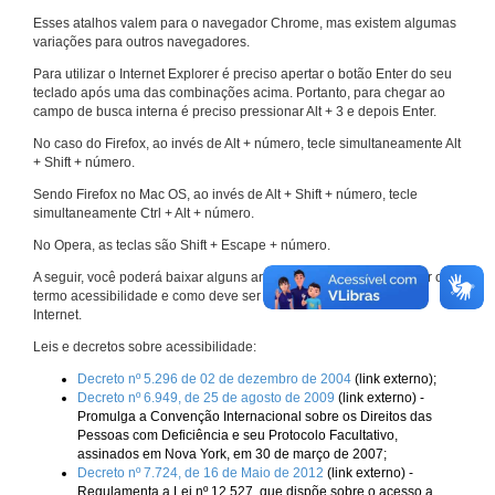
Esses atalhos valem para o navegador Chrome, mas existem algumas
variações para outros navegadores.
Para utilizar o Internet Explorer é preciso apertar o botão Enter do seu
teclado após uma das combinações acima. Portanto, para chegar ao
campo de busca interna é preciso pressionar Alt + 3 e depois Enter.
No caso do Firefox, ao invés de Alt + número, tecle simultaneamente Alt
+ Shift + número.
Sendo Firefox no Mac OS, ao invés de Alt + Shift + número, tecle
simultaneamente Ctrl + Alt + número.
No Opera, as teclas são Shift + Escape + número.
A seguir, você poderá baixar alguns arquivos que explicam melhor o
termo acessibilidade e como deve ser implementado nos sites da
Internet.
Leis e decretos sobre acessibilidade:
Decreto nº 5.296 de 02 de dezembro de 2004
(link externo);
Decreto nº 6.949, de 25 de agosto de 2009
(link externo) -
Promulga a Convenção Internacional sobre os Direitos das
Pessoas com Deficiência e seu Protocolo Facultativo,
assinados em Nova York, em 30 de março de 2007;
Decreto nº 7.724, de 16 de Maio de 2012
(link externo) -
Regulamenta a Lei nº 12.527, que dispõe sobre o acesso a