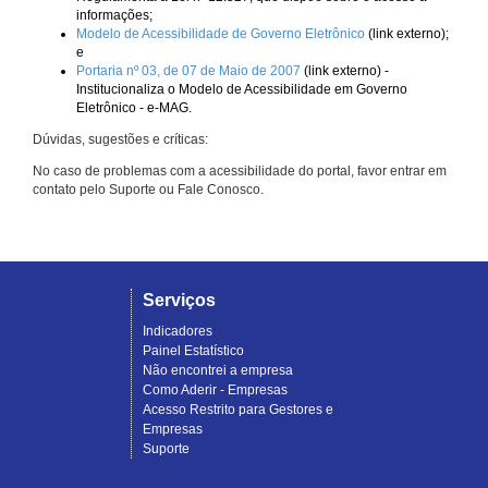
informações;
Modelo de Acessibilidade de Governo Eletrônico
(link externo);
e
Portaria nº 03, de 07 de Maio de 2007
(link externo) -
Institucionaliza o Modelo de Acessibilidade em Governo
Eletrônico - e-MAG.
Dúvidas, sugestões e críticas:
No caso de problemas com a acessibilidade do portal, favor entrar em
contato pelo Suporte ou Fale Conosco.
Serviços
Indicadores
Painel Estatístico
Não encontrei a empresa
Como Aderir - Empresas
Acesso Restrito para Gestores e
Empresas
Suporte