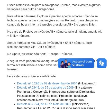
Esses atalhos valem para o navegador Chrome, mas existem algumas
variações para outros navegadores.
Para utilizar o Internet Explorer é preciso apertar o botão Enter do seu
teclado após uma das combinações acima. Portanto, para chegar ao
campo de busca interna é preciso pressionar Alt + 3 e depois Enter.
No caso do Firefox, ao invés de Alt + número, tecle simultaneamente Alt
+ Shift + número.
Sendo Firefox no Mac OS, ao invés de Alt + Shift + número, tecle
simultaneamente Ctrl + Alt + número.
No Opera, as teclas são Shift + Escape + número.
A seguir, você poderá baixar alguns arquivos que explicam melhor o
termo acessibilidade e como deve ser implementado nos sites da
Internet.
Leis e decretos sobre acessibilidade:
Decreto nº 5.296 de 02 de dezembro de 2004
(link externo);
Decreto nº 6.949, de 25 de agosto de 2009
(link externo) -
Promulga a Convenção Internacional sobre os Direitos das
Pessoas com Deficiência e seu Protocolo Facultativo,
assinados em Nova York, em 30 de março de 2007;
Decreto nº 7.724, de 16 de Maio de 2012
(link externo) -
Regulamenta a Lei nº 12.527, que dispõe sobre o acesso a