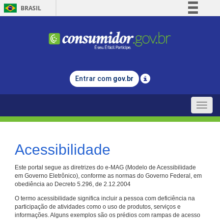
BRASIL
Simplifique!
Comunica BR
Participe
Acesso à informação
Entrar com
gov.br
Legislação
Canais
Toggle
naviga
Acessibilidade
Este portal segue as diretrizes do e-MAG (Modelo de Acessibilidade
em Governo Eletrônico), conforme as normas do Governo Federal, em
obediência ao Decreto 5.296, de 2.12.2004
O termo acessibilidade significa incluir a pessoa com deficiência na
participação de atividades como o uso de produtos, serviços e
informações. Alguns exemplos são os prédios com rampas de acesso