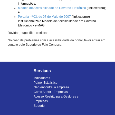
informações;
Modelo de Acessibilidade de Governo Eletrônico
(link externo);
e
Portaria nº 03, de 07 de Maio de 2007
(link externo) -
Institucionaliza o Modelo de Acessibilidade em Governo
Eletrônico - e-MAG.
Dúvidas, sugestões e críticas:
No caso de problemas com a acessibilidade do portal, favor entrar em
contato pelo Suporte ou Fale Conosco.
Serviços
Indicadores
Painel Estatístico
Não encontrei a empresa
Como Aderir - Empresas
Acesso Restrito para Gestores e
Empresas
Suporte