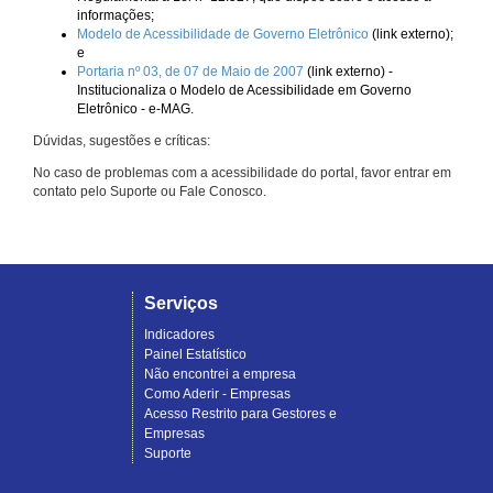
informações;
Modelo de Acessibilidade de Governo Eletrônico
(link externo);
e
Portaria nº 03, de 07 de Maio de 2007
(link externo) -
Institucionaliza o Modelo de Acessibilidade em Governo
Eletrônico - e-MAG.
Dúvidas, sugestões e críticas:
No caso de problemas com a acessibilidade do portal, favor entrar em
contato pelo Suporte ou Fale Conosco.
Serviços
Indicadores
Painel Estatístico
Não encontrei a empresa
Como Aderir - Empresas
Acesso Restrito para Gestores e
Empresas
Suporte