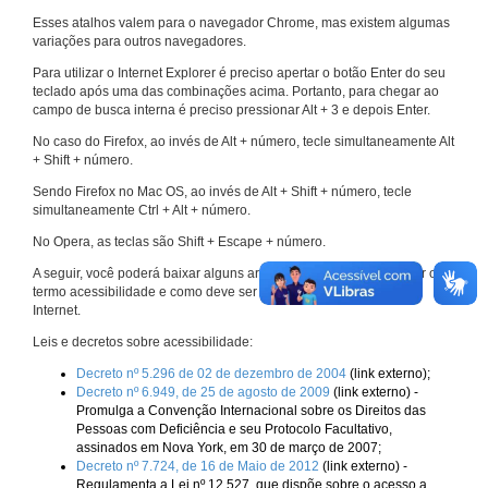
Esses atalhos valem para o navegador Chrome, mas existem algumas
variações para outros navegadores.
Para utilizar o Internet Explorer é preciso apertar o botão Enter do seu
teclado após uma das combinações acima. Portanto, para chegar ao
campo de busca interna é preciso pressionar Alt + 3 e depois Enter.
No caso do Firefox, ao invés de Alt + número, tecle simultaneamente Alt
+ Shift + número.
Sendo Firefox no Mac OS, ao invés de Alt + Shift + número, tecle
simultaneamente Ctrl + Alt + número.
No Opera, as teclas são Shift + Escape + número.
A seguir, você poderá baixar alguns arquivos que explicam melhor o
termo acessibilidade e como deve ser implementado nos sites da
Internet.
Leis e decretos sobre acessibilidade:
Decreto nº 5.296 de 02 de dezembro de 2004
(link externo);
Decreto nº 6.949, de 25 de agosto de 2009
(link externo) -
Promulga a Convenção Internacional sobre os Direitos das
Pessoas com Deficiência e seu Protocolo Facultativo,
assinados em Nova York, em 30 de março de 2007;
Decreto nº 7.724, de 16 de Maio de 2012
(link externo) -
Regulamenta a Lei nº 12.527, que dispõe sobre o acesso a