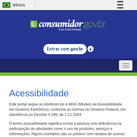
BRASIL
Simplifique!
Comunica BR
Participe
Acesso à informação
Entrar com
gov.br
Legislação
Canais
Toggle
naviga
Acessibilidade
Este portal segue as diretrizes do e-MAG (Modelo de Acessibilidade
em Governo Eletrônico), conforme as normas do Governo Federal, em
obediência ao Decreto 5.296, de 2.12.2004
O termo acessibilidade significa incluir a pessoa com deficiência na
participação de atividades como o uso de produtos, serviços e
informações. Alguns exemplos são os prédios com rampas de acesso