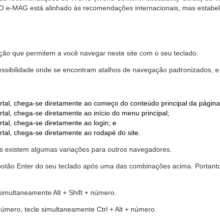
. O e-MAG está alinhado às recomendações internacionais, mas estab
ão que permitem a você navegar neste site com o seu teclado.
cessibilidade onde se encontram atalhos de navegação padronizados, e 
rtal, chega-se diretamente ao começo do conteúdo principal da página
tal, chega-se diretamente ao início do menu principal;
tal, chega-se diretamente ao login; e
rtal, chega-se diretamente ao rodapé do site.
 existem algumas variações para outros navegadores.
r o botão Enter do seu teclado após uma das combinações acima. Portan
 simultaneamente Alt + Shift + número.
número, tecle simultaneamente Ctrl + Alt + número.