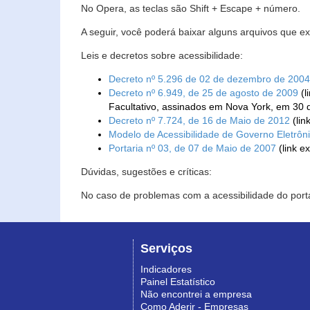
No Opera, as teclas são Shift + Escape + número.
A seguir, você poderá baixar alguns arquivos que e
Leis e decretos sobre acessibilidade:
Decreto nº 5.296 de 02 de dezembro de 2004
Decreto nº 6.949, de 25 de agosto de 2009
(l
Facultativo, assinados em Nova York, em 30 
Decreto nº 7.724, de 16 de Maio de 2012
(lin
Modelo de Acessibilidade de Governo Eletrôn
Portaria nº 03, de 07 de Maio de 2007
(link e
Dúvidas, sugestões e críticas:
No caso de problemas com a acessibilidade do porta
Serviços
Indicadores
Painel Estatístico
Não encontrei a empresa
Como Aderir - Empresas