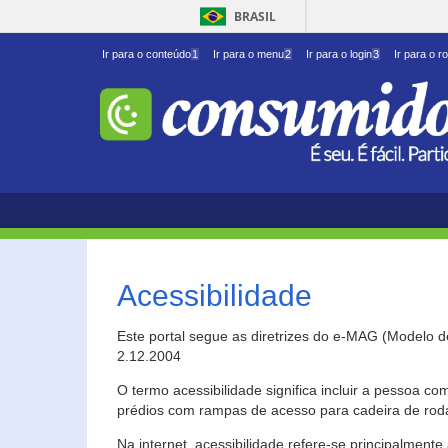
BRASIL
Ir para o conteúdo
1
Ir para o menu
2
Ir para o login
3
Ir para o r
Acessibilidade
Este portal segue as diretrizes do e-MAG (Modelo 
2.12.2004
O termo acessibilidade significa incluir a pessoa c
prédios com rampas de acesso para cadeira de roda
Na internet, acessibilidade refere-se principalme