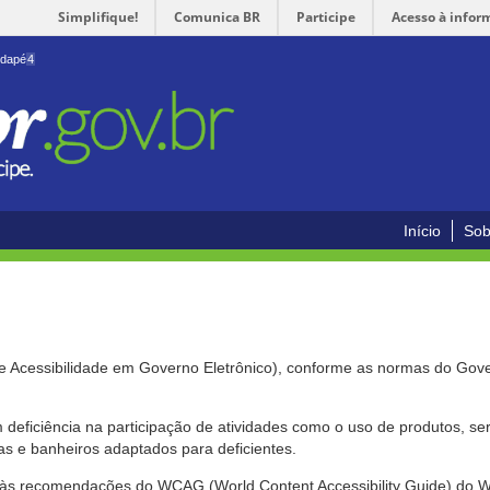
Simplifique!
Comunica BR
Participe
Acesso à infor
odapé
4
Início
Sob
de Acessibilidade em Governo Eletrônico), conforme as normas do Gov
om deficiência na participação de atividades como o uso de produtos, s
s e banheiros adaptados para deficientes.
nte às recomendações do WCAG (World Content Accessibility Guide) do