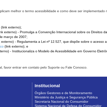
xplicam melhor o termo acessibilidade e como deve ser implementado no
(link externo);
ink externo) - Promulga a Convenção Internacional sobre os Direitos d
de março de 2007;
k externo) - Regulamenta a Lei nº 12.527, que dispõe sobre o acesso 
ico
(link externo); e
xterno) - Institucionaliza o Modelo de Acessibilidade em Governo Eletr
l, favor entrar em contato pelo Suporte ou Fale Conosco.
Institucional
Órgãos Gestores e de Monitoramento
Ministério da Justiça e Segurança Pública
Secretaria Nacional do Consumidor
Sistema Nacional de Defesa do Consumidor