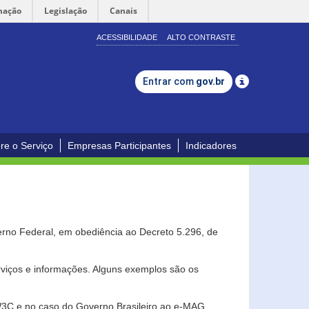
mação
Legislação
Canais
ACESSIBILIDADE
ALTO CONTRASTE
Entrar com
gov.br
re o Serviço
Empresas Participantes
Indicadores
erno Federal, em obediência ao Decreto 5.296, de
erviços e informações. Alguns exemplos são os
 W3C e no caso do Governo Brasileiro ao e-MAG