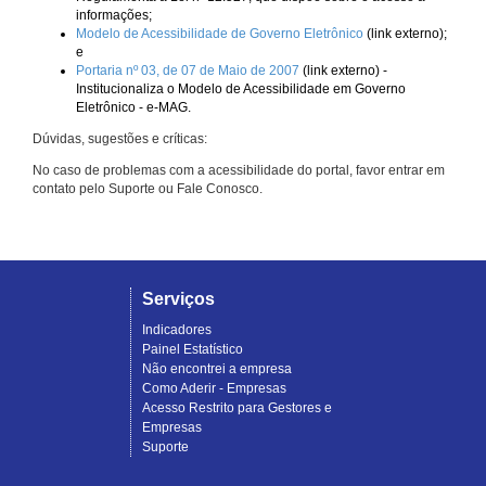
informações;
Modelo de Acessibilidade de Governo Eletrônico
(link externo);
e
Portaria nº 03, de 07 de Maio de 2007
(link externo) -
Institucionaliza o Modelo de Acessibilidade em Governo
Eletrônico - e-MAG.
Dúvidas, sugestões e críticas:
No caso de problemas com a acessibilidade do portal, favor entrar em
contato pelo Suporte ou Fale Conosco.
Serviços
Indicadores
Painel Estatístico
Não encontrei a empresa
Como Aderir - Empresas
Acesso Restrito para Gestores e
Empresas
Suporte