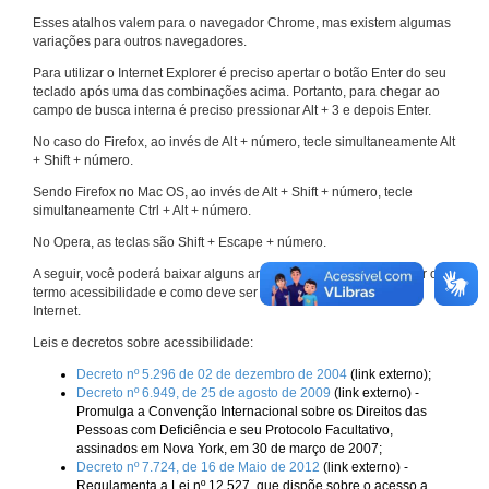
Esses atalhos valem para o navegador Chrome, mas existem algumas
variações para outros navegadores.
Para utilizar o Internet Explorer é preciso apertar o botão Enter do seu
teclado após uma das combinações acima. Portanto, para chegar ao
campo de busca interna é preciso pressionar Alt + 3 e depois Enter.
No caso do Firefox, ao invés de Alt + número, tecle simultaneamente Alt
+ Shift + número.
Sendo Firefox no Mac OS, ao invés de Alt + Shift + número, tecle
simultaneamente Ctrl + Alt + número.
No Opera, as teclas são Shift + Escape + número.
A seguir, você poderá baixar alguns arquivos que explicam melhor o
termo acessibilidade e como deve ser implementado nos sites da
Internet.
Leis e decretos sobre acessibilidade:
Decreto nº 5.296 de 02 de dezembro de 2004
(link externo);
Decreto nº 6.949, de 25 de agosto de 2009
(link externo) -
Promulga a Convenção Internacional sobre os Direitos das
Pessoas com Deficiência e seu Protocolo Facultativo,
assinados em Nova York, em 30 de março de 2007;
Decreto nº 7.724, de 16 de Maio de 2012
(link externo) -
Regulamenta a Lei nº 12.527, que dispõe sobre o acesso a