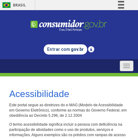
BRASIL
Simplifique!
Comunica BR
Participe
Acesso à informação
Entrar com
gov.br
Legislação
Canais
Toggle
naviga
Acessibilidade
Este portal segue as diretrizes do e-MAG (Modelo de Acessibilidade
em Governo Eletrônico), conforme as normas do Governo Federal, em
obediência ao Decreto 5.296, de 2.12.2004
O termo acessibilidade significa incluir a pessoa com deficiência na
participação de atividades como o uso de produtos, serviços e
informações. Alguns exemplos são os prédios com rampas de acesso