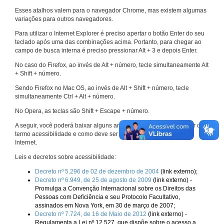
Esses atalhos valem para o navegador Chrome, mas existem algumas
variações para outros navegadores.
Para utilizar o Internet Explorer é preciso apertar o botão Enter do seu
teclado após uma das combinações acima. Portanto, para chegar ao
campo de busca interna é preciso pressionar Alt + 3 e depois Enter.
No caso do Firefox, ao invés de Alt + número, tecle simultaneamente Alt
+ Shift + número.
Sendo Firefox no Mac OS, ao invés de Alt + Shift + número, tecle
simultaneamente Ctrl + Alt + número.
No Opera, as teclas são Shift + Escape + número.
A seguir, você poderá baixar alguns arquivos que explicam melhor o
termo acessibilidade e como deve ser implementado nos sites da
Internet.
Leis e decretos sobre acessibilidade:
Decreto nº 5.296 de 02 de dezembro de 2004
(link externo);
Decreto nº 6.949, de 25 de agosto de 2009
(link externo) -
Promulga a Convenção Internacional sobre os Direitos das
Pessoas com Deficiência e seu Protocolo Facultativo,
assinados em Nova York, em 30 de março de 2007;
Decreto nº 7.724, de 16 de Maio de 2012
(link externo) -
Regulamenta a Lei nº 12.527, que dispõe sobre o acesso a