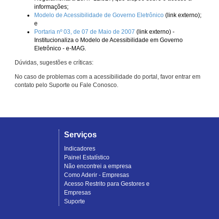
informações;
Modelo de Acessibilidade de Governo Eletrônico
(link externo);
e
Portaria nº 03, de 07 de Maio de 2007
(link externo) -
Institucionaliza o Modelo de Acessibilidade em Governo
Eletrônico - e-MAG.
Dúvidas, sugestões e críticas:
No caso de problemas com a acessibilidade do portal, favor entrar em
contato pelo Suporte ou Fale Conosco.
Serviços
Indicadores
Painel Estatístico
Não encontrei a empresa
Como Aderir - Empresas
Acesso Restrito para Gestores e
Empresas
Suporte