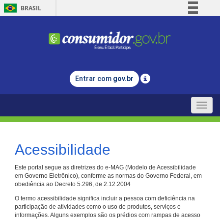
BRASIL
Simplifique!
Comunica BR
Participe
Acesso à informação
Entrar com
gov.br
Legislação
Canais
Toggle
naviga
Acessibilidade
Este portal segue as diretrizes do e-MAG (Modelo de Acessibilidade
em Governo Eletrônico), conforme as normas do Governo Federal, em
obediência ao Decreto 5.296, de 2.12.2004
O termo acessibilidade significa incluir a pessoa com deficiência na
participação de atividades como o uso de produtos, serviços e
informações. Alguns exemplos são os prédios com rampas de acesso