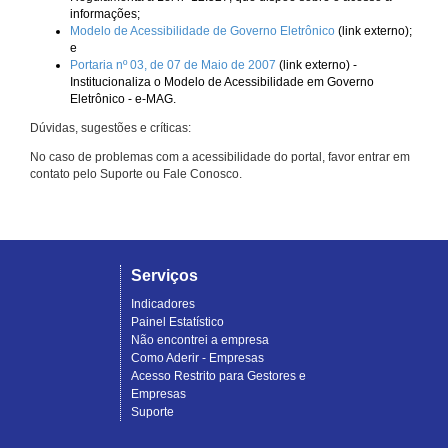
informações;
Modelo de Acessibilidade de Governo Eletrônico
(link externo);
e
Portaria nº 03, de 07 de Maio de 2007
(link externo) -
Institucionaliza o Modelo de Acessibilidade em Governo
Eletrônico - e-MAG.
Dúvidas, sugestões e críticas:
No caso de problemas com a acessibilidade do portal, favor entrar em
contato pelo Suporte ou Fale Conosco.
Serviços
Indicadores
Painel Estatístico
Não encontrei a empresa
Como Aderir - Empresas
Acesso Restrito para Gestores e
Empresas
Suporte