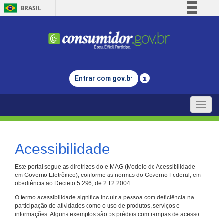
BRASIL
Simplifique!
Comunica BR
Participe
Acesso à informação
Entrar com
gov.br
Legislação
Canais
Toggle
naviga
Acessibilidade
Este portal segue as diretrizes do e-MAG (Modelo de Acessibilidade
em Governo Eletrônico), conforme as normas do Governo Federal, em
obediência ao Decreto 5.296, de 2.12.2004
O termo acessibilidade significa incluir a pessoa com deficiência na
participação de atividades como o uso de produtos, serviços e
informações. Alguns exemplos são os prédios com rampas de acesso