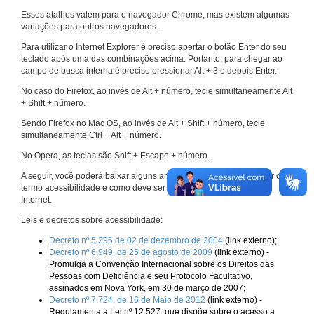
Esses atalhos valem para o navegador Chrome, mas existem algumas
variações para outros navegadores.
Para utilizar o Internet Explorer é preciso apertar o botão Enter do seu
teclado após uma das combinações acima. Portanto, para chegar ao
campo de busca interna é preciso pressionar Alt + 3 e depois Enter.
No caso do Firefox, ao invés de Alt + número, tecle simultaneamente Alt
+ Shift + número.
Sendo Firefox no Mac OS, ao invés de Alt + Shift + número, tecle
simultaneamente Ctrl + Alt + número.
No Opera, as teclas são Shift + Escape + número.
A seguir, você poderá baixar alguns arquivos que explicam melhor o
termo acessibilidade e como deve ser implementado nos sites da
Internet.
Leis e decretos sobre acessibilidade:
Decreto nº 5.296 de 02 de dezembro de 2004
(link externo);
Decreto nº 6.949, de 25 de agosto de 2009
(link externo) -
Promulga a Convenção Internacional sobre os Direitos das
Pessoas com Deficiência e seu Protocolo Facultativo,
assinados em Nova York, em 30 de março de 2007;
Decreto nº 7.724, de 16 de Maio de 2012
(link externo) -
Regulamenta a Lei nº 12.527, que dispõe sobre o acesso a