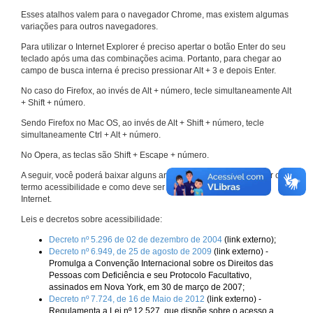
Esses atalhos valem para o navegador Chrome, mas existem algumas
variações para outros navegadores.
Para utilizar o Internet Explorer é preciso apertar o botão Enter do seu
teclado após uma das combinações acima. Portanto, para chegar ao
campo de busca interna é preciso pressionar Alt + 3 e depois Enter.
No caso do Firefox, ao invés de Alt + número, tecle simultaneamente Alt
+ Shift + número.
Sendo Firefox no Mac OS, ao invés de Alt + Shift + número, tecle
simultaneamente Ctrl + Alt + número.
No Opera, as teclas são Shift + Escape + número.
A seguir, você poderá baixar alguns arquivos que explicam melhor o
termo acessibilidade e como deve ser implementado nos sites da
Internet.
Leis e decretos sobre acessibilidade:
Decreto nº 5.296 de 02 de dezembro de 2004
(link externo);
Decreto nº 6.949, de 25 de agosto de 2009
(link externo) -
Promulga a Convenção Internacional sobre os Direitos das
Pessoas com Deficiência e seu Protocolo Facultativo,
assinados em Nova York, em 30 de março de 2007;
Decreto nº 7.724, de 16 de Maio de 2012
(link externo) -
Regulamenta a Lei nº 12.527, que dispõe sobre o acesso a