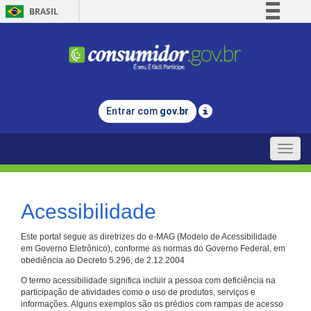
BRASIL
Simplifique!
Comunica BR
Participe
Acesso à informação
Entrar com
gov.br
Legislação
Canais
Toggle
naviga
Acessibilidade
Este portal segue as diretrizes do e-MAG (Modelo de Acessibilidade
em Governo Eletrônico), conforme as normas do Governo Federal, em
obediência ao Decreto 5.296, de 2.12.2004
O termo acessibilidade significa incluir a pessoa com deficiência na
participação de atividades como o uso de produtos, serviços e
informações. Alguns exemplos são os prédios com rampas de acesso