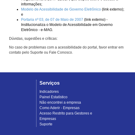
informações;
Modelo de Acessibilidade de Governo Eletrônico
(link externo);
e
Portaria nº 03, de 07 de Maio de 2007
(link externo) -
Institucionaliza o Modelo de Acessibilidade em Governo
Eletrônico - e-MAG.
Dúvidas, sugestões e críticas:
No caso de problemas com a acessibilidade do portal, favor entrar em
contato pelo Suporte ou Fale Conosco.
Serviços
Indicadores
Painel Estatístico
Não encontrei a empresa
Como Aderir - Empresas
Acesso Restrito para Gestores e
Empresas
Suporte