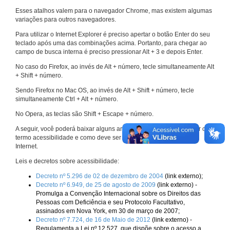
Esses atalhos valem para o navegador Chrome, mas existem algumas
variações para outros navegadores.
Para utilizar o Internet Explorer é preciso apertar o botão Enter do seu
teclado após uma das combinações acima. Portanto, para chegar ao
campo de busca interna é preciso pressionar Alt + 3 e depois Enter.
No caso do Firefox, ao invés de Alt + número, tecle simultaneamente Alt
+ Shift + número.
Sendo Firefox no Mac OS, ao invés de Alt + Shift + número, tecle
simultaneamente Ctrl + Alt + número.
No Opera, as teclas são Shift + Escape + número.
A seguir, você poderá baixar alguns arquivos que explicam melhor o
termo acessibilidade e como deve ser implementado nos sites da
Internet.
Leis e decretos sobre acessibilidade:
Decreto nº 5.296 de 02 de dezembro de 2004
(link externo);
Decreto nº 6.949, de 25 de agosto de 2009
(link externo) -
Promulga a Convenção Internacional sobre os Direitos das
Pessoas com Deficiência e seu Protocolo Facultativo,
assinados em Nova York, em 30 de março de 2007;
Decreto nº 7.724, de 16 de Maio de 2012
(link externo) -
Regulamenta a Lei nº 12.527, que dispõe sobre o acesso a