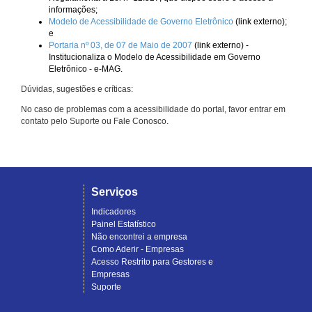
informações;
Modelo de Acessibilidade de Governo Eletrônico
(link externo);
e
Portaria nº 03, de 07 de Maio de 2007
(link externo) -
Institucionaliza o Modelo de Acessibilidade em Governo
Eletrônico - e-MAG.
Dúvidas, sugestões e críticas:
No caso de problemas com a acessibilidade do portal, favor entrar em
contato pelo Suporte ou Fale Conosco.
Serviços
Indicadores
Painel Estatístico
Não encontrei a empresa
Como Aderir - Empresas
Acesso Restrito para Gestores e
Empresas
Suporte