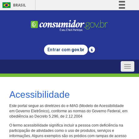
BRASIL
Simplifique!
Comunica BR
Participe
Acesso à informação
Entrar com
gov.br
Legislação
Canais
Toggle
naviga
Acessibilidade
Este portal segue as diretrizes do e-MAG (Modelo de Acessibilidade
em Governo Eletrônico), conforme as normas do Governo Federal, em
obediência ao Decreto 5.296, de 2.12.2004
O termo acessibilidade significa incluir a pessoa com deficiência na
participação de atividades como o uso de produtos, serviços e
informações. Alguns exemplos são os prédios com rampas de acesso