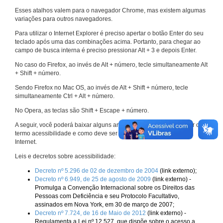
Esses atalhos valem para o navegador Chrome, mas existem algumas
variações para outros navegadores.
Para utilizar o Internet Explorer é preciso apertar o botão Enter do seu
teclado após uma das combinações acima. Portanto, para chegar ao
campo de busca interna é preciso pressionar Alt + 3 e depois Enter.
No caso do Firefox, ao invés de Alt + número, tecle simultaneamente Alt
+ Shift + número.
Sendo Firefox no Mac OS, ao invés de Alt + Shift + número, tecle
simultaneamente Ctrl + Alt + número.
No Opera, as teclas são Shift + Escape + número.
A seguir, você poderá baixar alguns arquivos que explicam melhor o
termo acessibilidade e como deve ser implementado nos sites da
Internet.
Leis e decretos sobre acessibilidade:
Decreto nº 5.296 de 02 de dezembro de 2004
(link externo);
Decreto nº 6.949, de 25 de agosto de 2009
(link externo) -
Promulga a Convenção Internacional sobre os Direitos das
Pessoas com Deficiência e seu Protocolo Facultativo,
assinados em Nova York, em 30 de março de 2007;
Decreto nº 7.724, de 16 de Maio de 2012
(link externo) -
Regulamenta a Lei nº 12.527, que dispõe sobre o acesso a