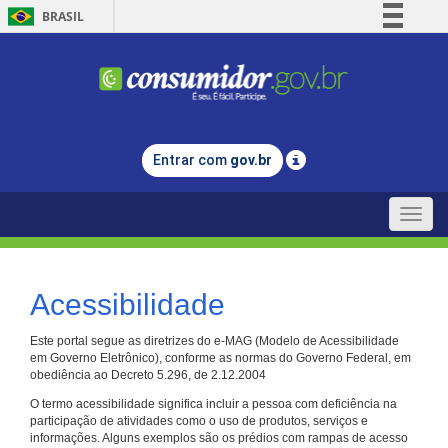
BRASIL
Simplifique!
Comunica BR
Participe
Acesso à informação
Entrar com
gov.br
Legislação
Canais
Toggle
naviga
Acessibilidade
Este portal segue as diretrizes do e-MAG (Modelo de Acessibilidade
em Governo Eletrônico), conforme as normas do Governo Federal, em
obediência ao Decreto 5.296, de 2.12.2004
O termo acessibilidade significa incluir a pessoa com deficiência na
participação de atividades como o uso de produtos, serviços e
informações. Alguns exemplos são os prédios com rampas de acesso