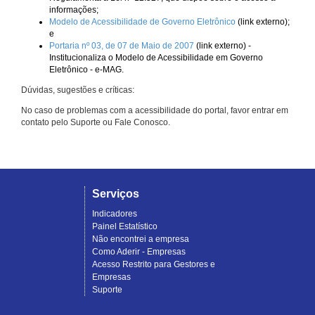
informações;
Modelo de Acessibilidade de Governo Eletrônico
(link externo);
e
Portaria nº 03, de 07 de Maio de 2007
(link externo) -
Institucionaliza o Modelo de Acessibilidade em Governo
Eletrônico - e-MAG.
Dúvidas, sugestões e críticas:
No caso de problemas com a acessibilidade do portal, favor entrar em
contato pelo Suporte ou Fale Conosco.
Serviços
Indicadores
Painel Estatístico
Não encontrei a empresa
Como Aderir - Empresas
Acesso Restrito para Gestores e
Empresas
Suporte