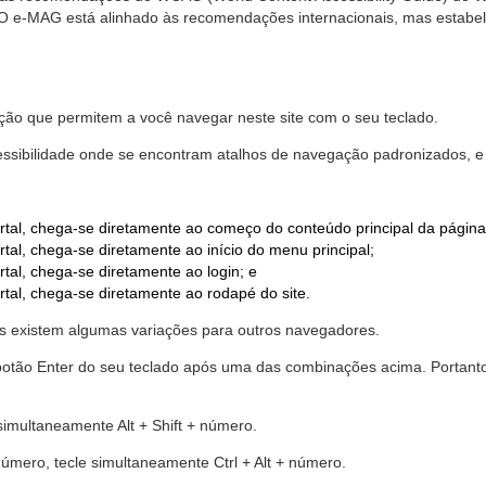
. O e-MAG está alinhado às recomendações internacionais, mas estab
ão que permitem a você navegar neste site com o seu teclado.
cessibilidade onde se encontram atalhos de navegação padronizados, e 
rtal, chega-se diretamente ao começo do conteúdo principal da página
tal, chega-se diretamente ao início do menu principal;
tal, chega-se diretamente ao login; e
rtal, chega-se diretamente ao rodapé do site.
 existem algumas variações para outros navegadores.
r o botão Enter do seu teclado após uma das combinações acima. Portan
 simultaneamente Alt + Shift + número.
número, tecle simultaneamente Ctrl + Alt + número.