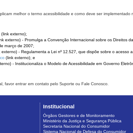
xplicam melhor o termo acessibilidade e como deve ser implementado no
(link externo);
ink externo) - Promulga a Convenção Internacional sobre os Direitos d
de março de 2007;
k externo) - Regulamenta a Lei nº 12.527, que dispõe sobre o acesso 
ico
(link externo); e
xterno) - Institucionaliza o Modelo de Acessibilidade em Governo Eletr
l, favor entrar em contato pelo Suporte ou Fale Conosco.
Institucional
Órgãos Gestores e de Monitoramento
Ministério da Justiça e Segurança Pública
Secretaria Nacional do Consumidor
Sistema Nacional de Defesa do Consumidor