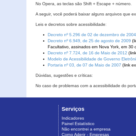
No Opera, as teclas são Shift + Escape + número.
A seguir, você poderá baixar alguns arquivos que e
Leis e decretos sobre acessibilidade:
Decreto nº 5.296 de 02 de dezembro de 2004
Decreto nº 6.949, de 25 de agosto de 2009
(l
Facultativo, assinados em Nova York, em 30 
Decreto nº 7.724, de 16 de Maio de 2012
(lin
Modelo de Acessibilidade de Governo Eletrôn
Portaria nº 03, de 07 de Maio de 2007
(link e
Dúvidas, sugestões e críticas:
No caso de problemas com a acessibilidade do porta
Serviços
Indicadores
Painel Estatístico
Não encontrei a empresa
Como Aderir - Empresas