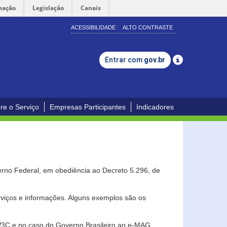
mação
Legislação
Canais
ACESSIBILIDADE
ALTO CONTRASTE
Entrar com
gov.br
re o Serviço
Empresas Participantes
Indicadores
erno Federal, em obediência ao Decreto 5.296, de
erviços e informações. Alguns exemplos são os
 W3C e no caso do Governo Brasileiro ao e-MAG