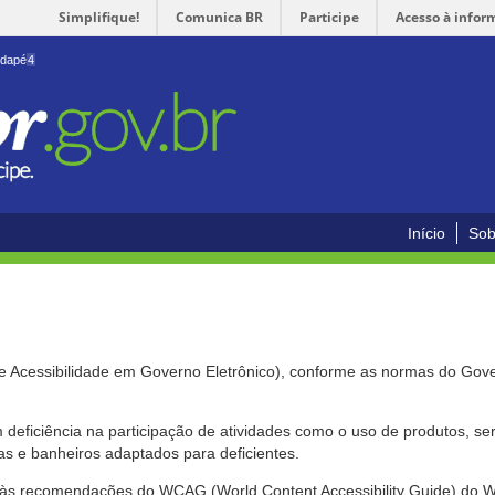
Simplifique!
Comunica BR
Participe
Acesso à infor
odapé
4
Início
Sob
de Acessibilidade em Governo Eletrônico), conforme as normas do Gov
om deficiência na participação de atividades como o uso de produtos, s
s e banheiros adaptados para deficientes.
nte às recomendações do WCAG (World Content Accessibility Guide) do