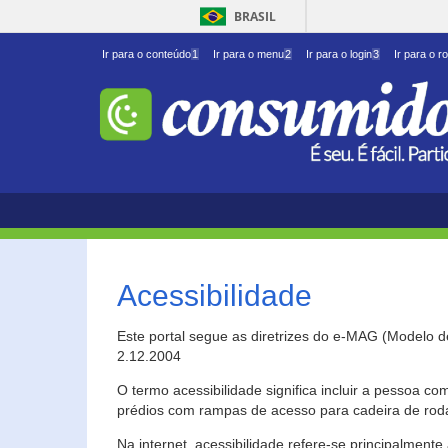
BRASIL
Ir para o conteúdo
1
Ir para o menu
2
Ir para o login
3
Ir para o r
Acessibilidade
Este portal segue as diretrizes do e-MAG (Modelo 
2.12.2004
O termo acessibilidade significa incluir a pessoa c
prédios com rampas de acesso para cadeira de roda
Na internet, acessibilidade refere-se principalme