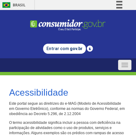
BRASIL
Simplifique!
Comunica BR
Participe
Acesso à informação
Entrar com
gov.br
Legislação
Canais
Toggle
naviga
Acessibilidade
Este portal segue as diretrizes do e-MAG (Modelo de Acessibilidade
em Governo Eletrônico), conforme as normas do Governo Federal, em
obediência ao Decreto 5.296, de 2.12.2004
O termo acessibilidade significa incluir a pessoa com deficiência na
participação de atividades como o uso de produtos, serviços e
informações. Alguns exemplos são os prédios com rampas de acesso