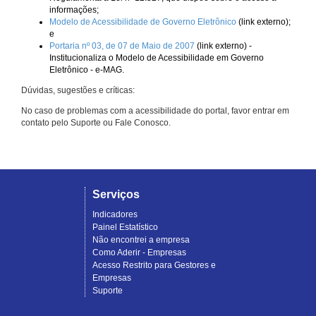
informações;
Modelo de Acessibilidade de Governo Eletrônico
(link externo);
e
Portaria nº 03, de 07 de Maio de 2007
(link externo) -
Institucionaliza o Modelo de Acessibilidade em Governo
Eletrônico - e-MAG.
Dúvidas, sugestões e críticas:
No caso de problemas com a acessibilidade do portal, favor entrar em
contato pelo Suporte ou Fale Conosco.
Serviços
Indicadores
Painel Estatístico
Não encontrei a empresa
Como Aderir - Empresas
Acesso Restrito para Gestores e
Empresas
Suporte