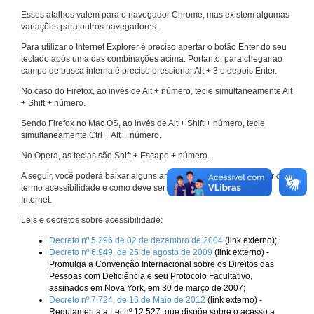
Esses atalhos valem para o navegador Chrome, mas existem algumas
variações para outros navegadores.
Para utilizar o Internet Explorer é preciso apertar o botão Enter do seu
teclado após uma das combinações acima. Portanto, para chegar ao
campo de busca interna é preciso pressionar Alt + 3 e depois Enter.
No caso do Firefox, ao invés de Alt + número, tecle simultaneamente Alt
+ Shift + número.
Sendo Firefox no Mac OS, ao invés de Alt + Shift + número, tecle
simultaneamente Ctrl + Alt + número.
No Opera, as teclas são Shift + Escape + número.
A seguir, você poderá baixar alguns arquivos que explicam melhor o
termo acessibilidade e como deve ser implementado nos sites da
Internet.
Leis e decretos sobre acessibilidade:
Decreto nº 5.296 de 02 de dezembro de 2004
(link externo);
Decreto nº 6.949, de 25 de agosto de 2009
(link externo) -
Promulga a Convenção Internacional sobre os Direitos das
Pessoas com Deficiência e seu Protocolo Facultativo,
assinados em Nova York, em 30 de março de 2007;
Decreto nº 7.724, de 16 de Maio de 2012
(link externo) -
Regulamenta a Lei nº 12.527, que dispõe sobre o acesso a