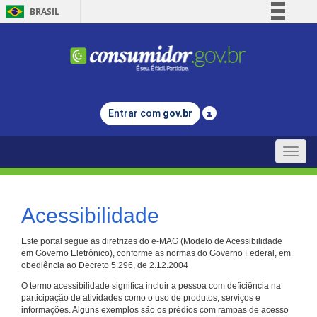
BRASIL
Simplifique!
Comunica BR
Participe
Acesso à informação
Entrar com
gov.br
Legislação
Canais
Toggle
naviga
Acessibilidade
Este portal segue as diretrizes do e-MAG (Modelo de Acessibilidade
em Governo Eletrônico), conforme as normas do Governo Federal, em
obediência ao Decreto 5.296, de 2.12.2004
O termo acessibilidade significa incluir a pessoa com deficiência na
participação de atividades como o uso de produtos, serviços e
informações. Alguns exemplos são os prédios com rampas de acesso