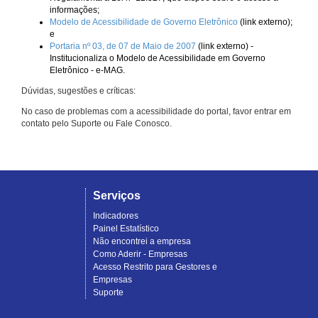
informações;
Modelo de Acessibilidade de Governo Eletrônico
(link externo);
e
Portaria nº 03, de 07 de Maio de 2007
(link externo) -
Institucionaliza o Modelo de Acessibilidade em Governo
Eletrônico - e-MAG.
Dúvidas, sugestões e críticas:
No caso de problemas com a acessibilidade do portal, favor entrar em
contato pelo Suporte ou Fale Conosco.
Serviços
Indicadores
Painel Estatístico
Não encontrei a empresa
Como Aderir - Empresas
Acesso Restrito para Gestores e
Empresas
Suporte