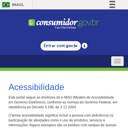
BRASIL
Simplifique!
Comunica BR
Participe
Acesso à informação
Entrar com
gov.br
Legislação
Canais
Toggle
naviga
Acessibilidade
Este portal segue as diretrizes do e-MAG (Modelo de Acessibilidade
em Governo Eletrônico), conforme as normas do Governo Federal, em
obediência ao Decreto 5.296, de 2.12.2004
O termo acessibilidade significa incluir a pessoa com deficiência na
participação de atividades como o uso de produtos, serviços e
informações. Alguns exemplos são os prédios com rampas de acesso