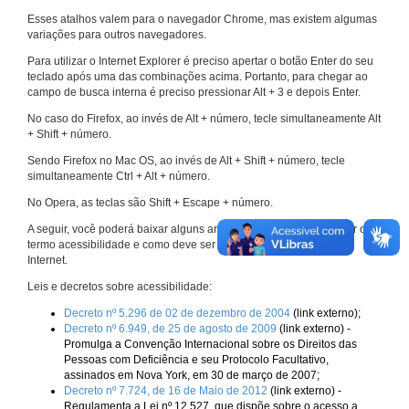
Esses atalhos valem para o navegador Chrome, mas existem algumas
variações para outros navegadores.
Para utilizar o Internet Explorer é preciso apertar o botão Enter do seu
teclado após uma das combinações acima. Portanto, para chegar ao
campo de busca interna é preciso pressionar Alt + 3 e depois Enter.
No caso do Firefox, ao invés de Alt + número, tecle simultaneamente Alt
+ Shift + número.
Sendo Firefox no Mac OS, ao invés de Alt + Shift + número, tecle
simultaneamente Ctrl + Alt + número.
No Opera, as teclas são Shift + Escape + número.
A seguir, você poderá baixar alguns arquivos que explicam melhor o
termo acessibilidade e como deve ser implementado nos sites da
Internet.
Leis e decretos sobre acessibilidade:
Decreto nº 5.296 de 02 de dezembro de 2004
(link externo);
Decreto nº 6.949, de 25 de agosto de 2009
(link externo) -
Promulga a Convenção Internacional sobre os Direitos das
Pessoas com Deficiência e seu Protocolo Facultativo,
assinados em Nova York, em 30 de março de 2007;
Decreto nº 7.724, de 16 de Maio de 2012
(link externo) -
Regulamenta a Lei nº 12.527, que dispõe sobre o acesso a