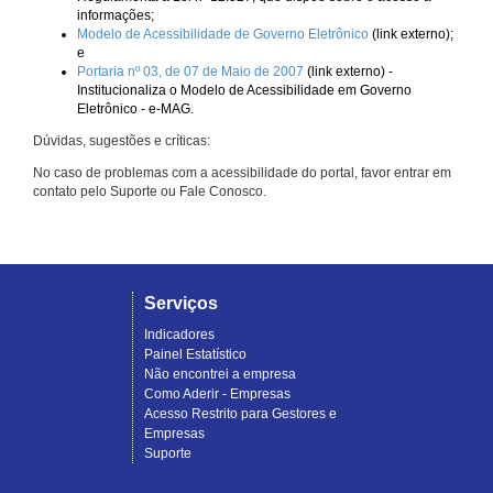
informações;
Modelo de Acessibilidade de Governo Eletrônico
(link externo);
e
Portaria nº 03, de 07 de Maio de 2007
(link externo) -
Institucionaliza o Modelo de Acessibilidade em Governo
Eletrônico - e-MAG.
Dúvidas, sugestões e críticas:
No caso de problemas com a acessibilidade do portal, favor entrar em
contato pelo Suporte ou Fale Conosco.
Serviços
Indicadores
Painel Estatístico
Não encontrei a empresa
Como Aderir - Empresas
Acesso Restrito para Gestores e
Empresas
Suporte