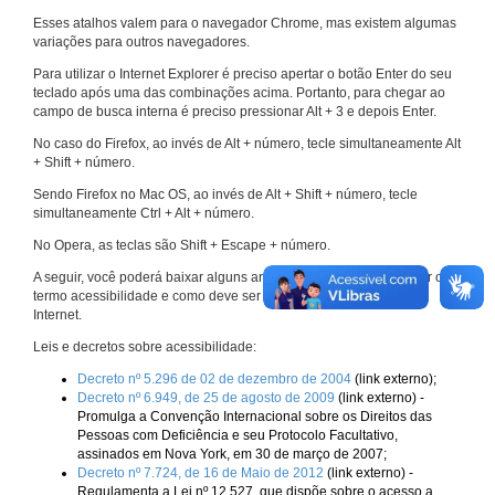
Esses atalhos valem para o navegador Chrome, mas existem algumas
variações para outros navegadores.
Para utilizar o Internet Explorer é preciso apertar o botão Enter do seu
teclado após uma das combinações acima. Portanto, para chegar ao
campo de busca interna é preciso pressionar Alt + 3 e depois Enter.
No caso do Firefox, ao invés de Alt + número, tecle simultaneamente Alt
+ Shift + número.
Sendo Firefox no Mac OS, ao invés de Alt + Shift + número, tecle
simultaneamente Ctrl + Alt + número.
No Opera, as teclas são Shift + Escape + número.
A seguir, você poderá baixar alguns arquivos que explicam melhor o
termo acessibilidade e como deve ser implementado nos sites da
Internet.
Leis e decretos sobre acessibilidade:
Decreto nº 5.296 de 02 de dezembro de 2004
(link externo);
Decreto nº 6.949, de 25 de agosto de 2009
(link externo) -
Promulga a Convenção Internacional sobre os Direitos das
Pessoas com Deficiência e seu Protocolo Facultativo,
assinados em Nova York, em 30 de março de 2007;
Decreto nº 7.724, de 16 de Maio de 2012
(link externo) -
Regulamenta a Lei nº 12.527, que dispõe sobre o acesso a