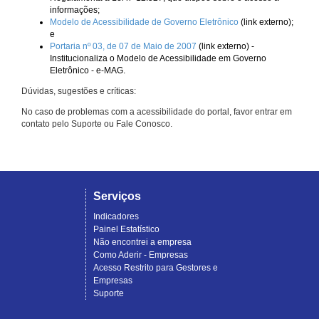
informações;
Modelo de Acessibilidade de Governo Eletrônico
(link externo);
e
Portaria nº 03, de 07 de Maio de 2007
(link externo) -
Institucionaliza o Modelo de Acessibilidade em Governo
Eletrônico - e-MAG.
Dúvidas, sugestões e críticas:
No caso de problemas com a acessibilidade do portal, favor entrar em
contato pelo Suporte ou Fale Conosco.
Serviços
Indicadores
Painel Estatístico
Não encontrei a empresa
Como Aderir - Empresas
Acesso Restrito para Gestores e
Empresas
Suporte