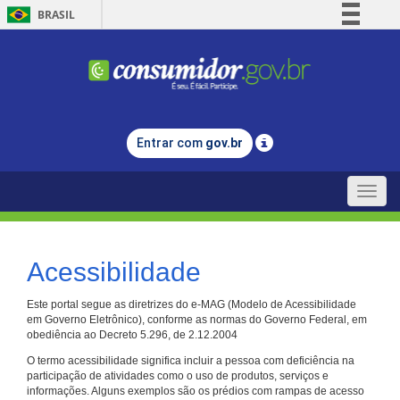
BRASIL
Simplifique!
Comunica BR
Participe
Acesso à informação
Entrar com
gov.br
Legislação
Canais
Toggle
naviga
Acessibilidade
Este portal segue as diretrizes do e-MAG (Modelo de Acessibilidade
em Governo Eletrônico), conforme as normas do Governo Federal, em
obediência ao Decreto 5.296, de 2.12.2004
O termo acessibilidade significa incluir a pessoa com deficiência na
participação de atividades como o uso de produtos, serviços e
informações. Alguns exemplos são os prédios com rampas de acesso