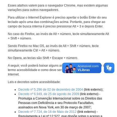
Esses atalhos valem para o navegador Chrome, mas existem algumas
variações para outros navegadores.
Para utilizar o Internet Explorer é preciso apertar o botão Enter do seu
teclado após uma das combinações acima. Portanto, para chegar ao
campo de busca interna é preciso pressionar Alt + 3 e depois Enter.
No caso do Firefox, ao invés de Alt + número, tecle simultaneamente Alt
+ Shift + número.
Sendo Firefox no Mac OS, ao invés de Alt + Shift + número, tecle
simultaneamente Ctrl + Alt + número.
No Opera, as teclas são Shift + Escape + número.
A seguir, você poderá baixar alguns arquivos que explicam melhor o
termo acessibilidade e como deve ser implementado nos sites da
Internet.
Leis e decretos sobre acessibilidade:
Decreto nº 5.296 de 02 de dezembro de 2004
(link externo);
Decreto nº 6.949, de 25 de agosto de 2009
(link externo) -
Promulga a Convenção Internacional sobre os Direitos das
Pessoas com Deficiência e seu Protocolo Facultativo,
assinados em Nova York, em 30 de março de 2007;
Decreto nº 7.724, de 16 de Maio de 2012
(link externo) -
Regulamenta a Lei nº 12.527, que dispõe sobre o acesso a