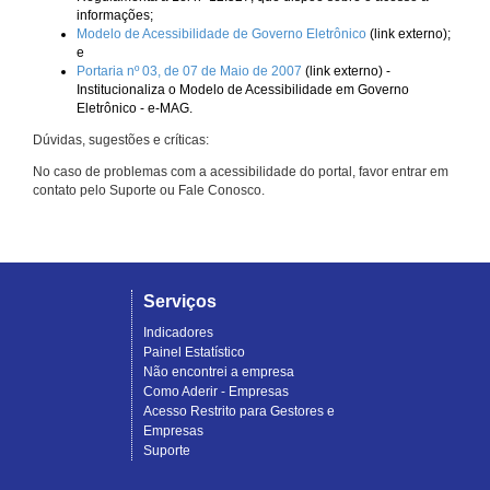
informações;
Modelo de Acessibilidade de Governo Eletrônico
(link externo);
e
Portaria nº 03, de 07 de Maio de 2007
(link externo) -
Institucionaliza o Modelo de Acessibilidade em Governo
Eletrônico - e-MAG.
Dúvidas, sugestões e críticas:
No caso de problemas com a acessibilidade do portal, favor entrar em
contato pelo Suporte ou Fale Conosco.
Serviços
Indicadores
Painel Estatístico
Não encontrei a empresa
Como Aderir - Empresas
Acesso Restrito para Gestores e
Empresas
Suporte