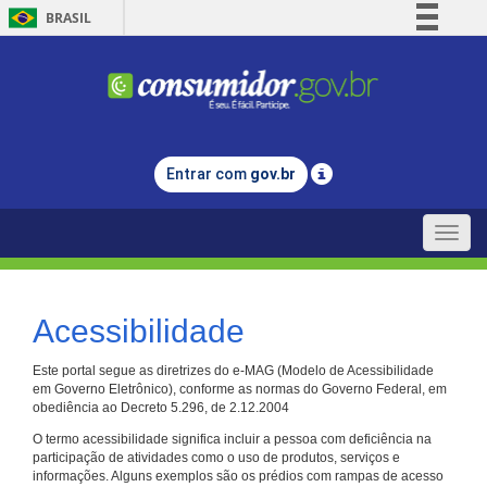
BRASIL
Simplifique!
Comunica BR
Participe
Acesso à informação
Entrar com
gov.br
Legislação
Canais
Toggle
naviga
Acessibilidade
Este portal segue as diretrizes do e-MAG (Modelo de Acessibilidade
em Governo Eletrônico), conforme as normas do Governo Federal, em
obediência ao Decreto 5.296, de 2.12.2004
O termo acessibilidade significa incluir a pessoa com deficiência na
participação de atividades como o uso de produtos, serviços e
informações. Alguns exemplos são os prédios com rampas de acesso