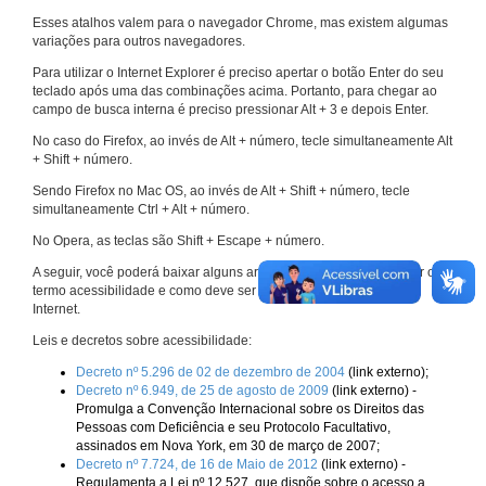
Esses atalhos valem para o navegador Chrome, mas existem algumas
variações para outros navegadores.
Para utilizar o Internet Explorer é preciso apertar o botão Enter do seu
teclado após uma das combinações acima. Portanto, para chegar ao
campo de busca interna é preciso pressionar Alt + 3 e depois Enter.
No caso do Firefox, ao invés de Alt + número, tecle simultaneamente Alt
+ Shift + número.
Sendo Firefox no Mac OS, ao invés de Alt + Shift + número, tecle
simultaneamente Ctrl + Alt + número.
No Opera, as teclas são Shift + Escape + número.
A seguir, você poderá baixar alguns arquivos que explicam melhor o
termo acessibilidade e como deve ser implementado nos sites da
Internet.
Leis e decretos sobre acessibilidade:
Decreto nº 5.296 de 02 de dezembro de 2004
(link externo);
Decreto nº 6.949, de 25 de agosto de 2009
(link externo) -
Promulga a Convenção Internacional sobre os Direitos das
Pessoas com Deficiência e seu Protocolo Facultativo,
assinados em Nova York, em 30 de março de 2007;
Decreto nº 7.724, de 16 de Maio de 2012
(link externo) -
Regulamenta a Lei nº 12.527, que dispõe sobre o acesso a