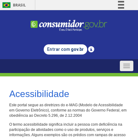
BRASIL
Simplifique!
Comunica BR
Participe
Acesso à informação
Entrar com
gov.br
Legislação
Canais
Toggle
naviga
Acessibilidade
Este portal segue as diretrizes do e-MAG (Modelo de Acessibilidade
em Governo Eletrônico), conforme as normas do Governo Federal, em
obediência ao Decreto 5.296, de 2.12.2004
O termo acessibilidade significa incluir a pessoa com deficiência na
participação de atividades como o uso de produtos, serviços e
informações. Alguns exemplos são os prédios com rampas de acesso