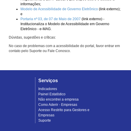
informações;
Modelo de Acessibilidade de Governo Eletrônico
(link externo);
e
Portaria nº 03, de 07 de Maio de 2007
(link externo) -
Institucionaliza o Modelo de Acessibilidade em Governo
Eletrônico - e-MAG.
Dúvidas, sugestões e críticas:
No caso de problemas com a acessibilidade do portal, favor entrar em
contato pelo Suporte ou Fale Conosco.
Serviços
Indicadores
Painel Estatístico
Não encontrei a empresa
Como Aderir - Empresas
Acesso Restrito para Gestores e
Empresas
Suporte