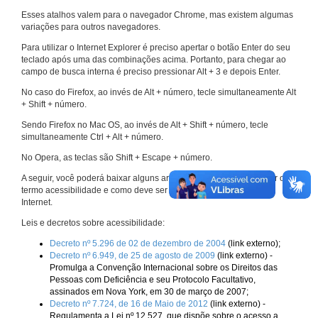
Esses atalhos valem para o navegador Chrome, mas existem algumas
variações para outros navegadores.
Para utilizar o Internet Explorer é preciso apertar o botão Enter do seu
teclado após uma das combinações acima. Portanto, para chegar ao
campo de busca interna é preciso pressionar Alt + 3 e depois Enter.
No caso do Firefox, ao invés de Alt + número, tecle simultaneamente Alt
+ Shift + número.
Sendo Firefox no Mac OS, ao invés de Alt + Shift + número, tecle
simultaneamente Ctrl + Alt + número.
No Opera, as teclas são Shift + Escape + número.
A seguir, você poderá baixar alguns arquivos que explicam melhor o
termo acessibilidade e como deve ser implementado nos sites da
Internet.
Leis e decretos sobre acessibilidade:
Decreto nº 5.296 de 02 de dezembro de 2004
(link externo);
Decreto nº 6.949, de 25 de agosto de 2009
(link externo) -
Promulga a Convenção Internacional sobre os Direitos das
Pessoas com Deficiência e seu Protocolo Facultativo,
assinados em Nova York, em 30 de março de 2007;
Decreto nº 7.724, de 16 de Maio de 2012
(link externo) -
Regulamenta a Lei nº 12.527, que dispõe sobre o acesso a