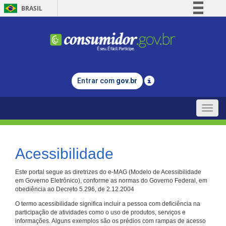
BRASIL
Simplifique!
Comunica BR
Participe
Acesso à informação
Entrar com
gov.br
Legislação
Canais
Toggle
naviga
Acessibilidade
Este portal segue as diretrizes do e-MAG (Modelo de Acessibilidade
em Governo Eletrônico), conforme as normas do Governo Federal, em
obediência ao Decreto 5.296, de 2.12.2004
O termo acessibilidade significa incluir a pessoa com deficiência na
participação de atividades como o uso de produtos, serviços e
informações. Alguns exemplos são os prédios com rampas de acesso