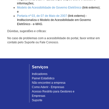
informações;
Modelo de Acessibilidade de Governo Eletrônico
(link externo);
e
Portaria nº 03, de 07 de Maio de 2007
(link externo) -
Institucionaliza o Modelo de Acessibilidade em Governo
Eletrônico - e-MAG.
Dúvidas, sugestões e críticas:
No caso de problemas com a acessibilidade do portal, favor entrar em
contato pelo Suporte ou Fale Conosco.
Serviços
Indicadores
Painel Estatístico
Não encontrei a empresa
Como Aderir - Empresas
Acesso Restrito para Gestores e
Empresas
Suporte