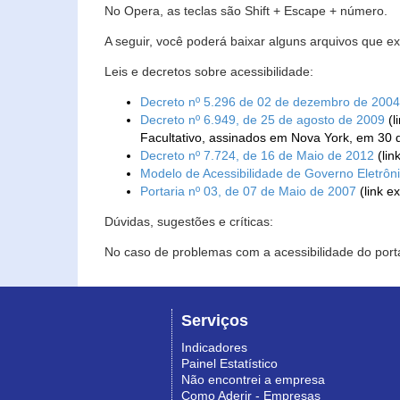
No Opera, as teclas são Shift + Escape + número.
A seguir, você poderá baixar alguns arquivos que e
Leis e decretos sobre acessibilidade:
Decreto nº 5.296 de 02 de dezembro de 2004
Decreto nº 6.949, de 25 de agosto de 2009
(l
Facultativo, assinados em Nova York, em 30 
Decreto nº 7.724, de 16 de Maio de 2012
(lin
Modelo de Acessibilidade de Governo Eletrôn
Portaria nº 03, de 07 de Maio de 2007
(link e
Dúvidas, sugestões e críticas:
No caso de problemas com a acessibilidade do porta
Serviços
Indicadores
Painel Estatístico
Não encontrei a empresa
Como Aderir - Empresas