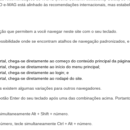
. O e-MAG está alinhado às recomendações internacionais, mas estab
ão que permitem a você navegar neste site com o seu teclado.
cessibilidade onde se encontram atalhos de navegação padronizados, e 
rtal, chega-se diretamente ao começo do conteúdo principal da página
tal, chega-se diretamente ao início do menu principal;
tal, chega-se diretamente ao login; e
rtal, chega-se diretamente ao rodapé do site.
 existem algumas variações para outros navegadores.
r o botão Enter do seu teclado após uma das combinações acima. Portan
 simultaneamente Alt + Shift + número.
número, tecle simultaneamente Ctrl + Alt + número.