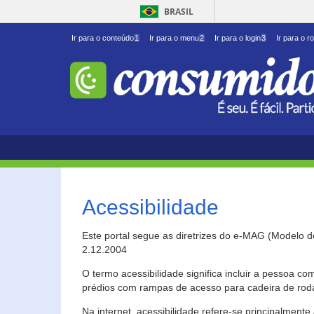
BRASIL
Ir para o conteúdo
1
Ir para o menu
2
Ir para o login
3
Ir para o r
Acessibilidade
Este portal segue as diretrizes do e-MAG (Modelo 
2.12.2004
O termo acessibilidade significa incluir a pessoa c
prédios com rampas de acesso para cadeira de roda
Na internet, acessibilidade refere-se principalme