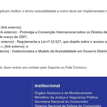
xplicam melhor o termo acessibilidade e como deve ser implementado no
(link externo);
ink externo) - Promulga a Convenção Internacional sobre os Direitos d
de março de 2007;
k externo) - Regulamenta a Lei nº 12.527, que dispõe sobre o acesso 
ico
(link externo); e
xterno) - Institucionaliza o Modelo de Acessibilidade em Governo Eletr
l, favor entrar em contato pelo Suporte ou Fale Conosco.
Institucional
Órgãos Gestores e de Monitoramento
Ministério da Justiça e Segurança Pública
Secretaria Nacional do Consumidor
Sistema Nacional de Defesa do Consumidor