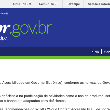
Simplifique!
Comunica BR
Participe
Acesso à infor
odapé
4
Início
Sob
de Acessibilidade em Governo Eletrônico), conforme as normas do Gov
om deficiência na participação de atividades como o uso de produtos, s
s e banheiros adaptados para deficientes.
nte às recomendações do WCAG (World Content Accessibility Guide) do