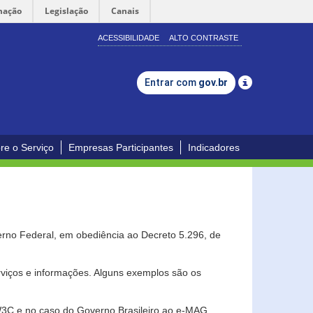
mação
Legislação
Canais
ACESSIBILIDADE
ALTO CONTRASTE
Entrar com
gov.br
re o Serviço
Empresas Participantes
Indicadores
erno Federal, em obediência ao Decreto 5.296, de
erviços e informações. Alguns exemplos são os
 W3C e no caso do Governo Brasileiro ao e-MAG