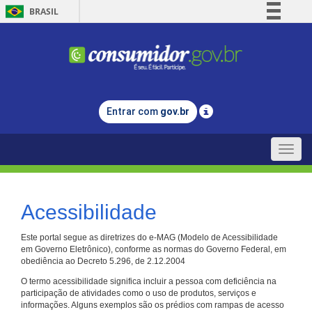
BRASIL
Simplifique!
Comunica BR
Participe
Acesso à informação
Entrar com
gov.br
Legislação
Canais
Toggle
naviga
Acessibilidade
Este portal segue as diretrizes do e-MAG (Modelo de Acessibilidade
em Governo Eletrônico), conforme as normas do Governo Federal, em
obediência ao Decreto 5.296, de 2.12.2004
O termo acessibilidade significa incluir a pessoa com deficiência na
participação de atividades como o uso de produtos, serviços e
informações. Alguns exemplos são os prédios com rampas de acesso