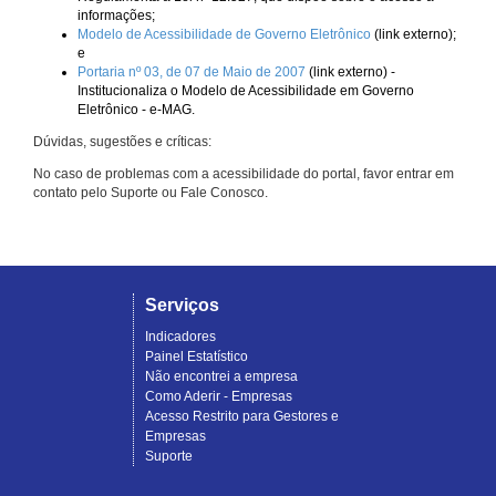
informações;
Modelo de Acessibilidade de Governo Eletrônico
(link externo);
e
Portaria nº 03, de 07 de Maio de 2007
(link externo) -
Institucionaliza o Modelo de Acessibilidade em Governo
Eletrônico - e-MAG.
Dúvidas, sugestões e críticas:
No caso de problemas com a acessibilidade do portal, favor entrar em
contato pelo Suporte ou Fale Conosco.
Serviços
Indicadores
Painel Estatístico
Não encontrei a empresa
Como Aderir - Empresas
Acesso Restrito para Gestores e
Empresas
Suporte