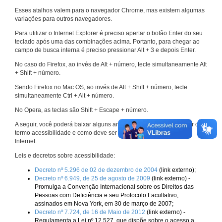
Esses atalhos valem para o navegador Chrome, mas existem algumas
variações para outros navegadores.
Para utilizar o Internet Explorer é preciso apertar o botão Enter do seu
teclado após uma das combinações acima. Portanto, para chegar ao
campo de busca interna é preciso pressionar Alt + 3 e depois Enter.
No caso do Firefox, ao invés de Alt + número, tecle simultaneamente Alt
+ Shift + número.
Sendo Firefox no Mac OS, ao invés de Alt + Shift + número, tecle
simultaneamente Ctrl + Alt + número.
No Opera, as teclas são Shift + Escape + número.
A seguir, você poderá baixar alguns arquivos que explicam melhor o
termo acessibilidade e como deve ser implementado nos sites da
Internet.
Leis e decretos sobre acessibilidade:
Decreto nº 5.296 de 02 de dezembro de 2004
(link externo);
Decreto nº 6.949, de 25 de agosto de 2009
(link externo) -
Promulga a Convenção Internacional sobre os Direitos das
Pessoas com Deficiência e seu Protocolo Facultativo,
assinados em Nova York, em 30 de março de 2007;
Decreto nº 7.724, de 16 de Maio de 2012
(link externo) -
Regulamenta a Lei nº 12.527, que dispõe sobre o acesso a