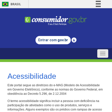
BRASIL
Simplifique!
Comunica BR
Participe
Acesso à informação
Entrar com
gov.br
Legislação
Canais
Toggle
naviga
Acessibilidade
Este portal segue as diretrizes do e-MAG (Modelo de Acessibilidade
em Governo Eletrônico), conforme as normas do Governo Federal, em
obediência ao Decreto 5.296, de 2.12.2004
O termo acessibilidade significa incluir a pessoa com deficiência na
participação de atividades como o uso de produtos, serviços e
informações. Alguns exemplos são os prédios com rampas de acesso