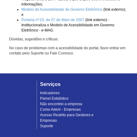
informações;
Modelo de Acessibilidade de Governo Eletrônico
(link externo);
e
Portaria nº 03, de 07 de Maio de 2007
(link externo) -
Institucionaliza o Modelo de Acessibilidade em Governo
Eletrônico - e-MAG.
Dúvidas, sugestões e críticas:
No caso de problemas com a acessibilidade do portal, favor entrar em
contato pelo Suporte ou Fale Conosco.
Serviços
Indicadores
Painel Estatístico
Não encontrei a empresa
Como Aderir - Empresas
Acesso Restrito para Gestores e
Empresas
Suporte