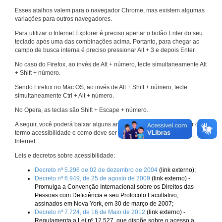
Esses atalhos valem para o navegador Chrome, mas existem algumas
variações para outros navegadores.
Para utilizar o Internet Explorer é preciso apertar o botão Enter do seu
teclado após uma das combinações acima. Portanto, para chegar ao
campo de busca interna é preciso pressionar Alt + 3 e depois Enter.
No caso do Firefox, ao invés de Alt + número, tecle simultaneamente Alt
+ Shift + número.
Sendo Firefox no Mac OS, ao invés de Alt + Shift + número, tecle
simultaneamente Ctrl + Alt + número.
No Opera, as teclas são Shift + Escape + número.
A seguir, você poderá baixar alguns arquivos que explicam melhor o
termo acessibilidade e como deve ser implementado nos sites da
Internet.
Leis e decretos sobre acessibilidade:
Decreto nº 5.296 de 02 de dezembro de 2004
(link externo);
Decreto nº 6.949, de 25 de agosto de 2009
(link externo) -
Promulga a Convenção Internacional sobre os Direitos das
Pessoas com Deficiência e seu Protocolo Facultativo,
assinados em Nova York, em 30 de março de 2007;
Decreto nº 7.724, de 16 de Maio de 2012
(link externo) -
Regulamenta a Lei nº 12.527, que dispõe sobre o acesso a