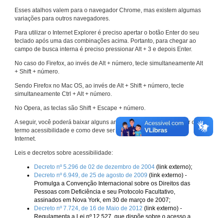
Esses atalhos valem para o navegador Chrome, mas existem algumas
variações para outros navegadores.
Para utilizar o Internet Explorer é preciso apertar o botão Enter do seu
teclado após uma das combinações acima. Portanto, para chegar ao
campo de busca interna é preciso pressionar Alt + 3 e depois Enter.
No caso do Firefox, ao invés de Alt + número, tecle simultaneamente Alt
+ Shift + número.
Sendo Firefox no Mac OS, ao invés de Alt + Shift + número, tecle
simultaneamente Ctrl + Alt + número.
No Opera, as teclas são Shift + Escape + número.
A seguir, você poderá baixar alguns arquivos que explicam melhor o
termo acessibilidade e como deve ser implementado nos sites da
Internet.
Leis e decretos sobre acessibilidade:
Decreto nº 5.296 de 02 de dezembro de 2004
(link externo);
Decreto nº 6.949, de 25 de agosto de 2009
(link externo) -
Promulga a Convenção Internacional sobre os Direitos das
Pessoas com Deficiência e seu Protocolo Facultativo,
assinados em Nova York, em 30 de março de 2007;
Decreto nº 7.724, de 16 de Maio de 2012
(link externo) -
Regulamenta a Lei nº 12.527, que dispõe sobre o acesso a