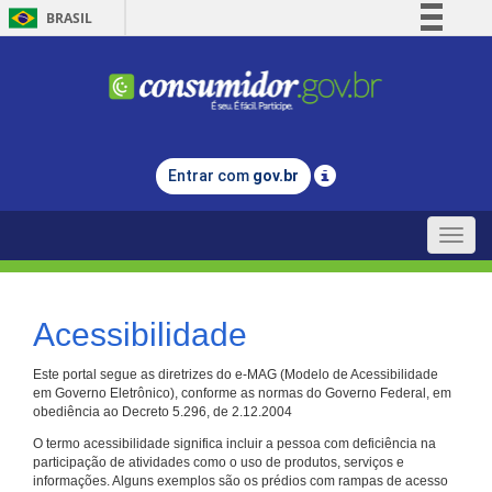
BRASIL
Simplifique!
Comunica BR
Participe
Acesso à informação
Entrar com
gov.br
Legislação
Canais
Toggle
naviga
Acessibilidade
Este portal segue as diretrizes do e-MAG (Modelo de Acessibilidade
em Governo Eletrônico), conforme as normas do Governo Federal, em
obediência ao Decreto 5.296, de 2.12.2004
O termo acessibilidade significa incluir a pessoa com deficiência na
participação de atividades como o uso de produtos, serviços e
informações. Alguns exemplos são os prédios com rampas de acesso