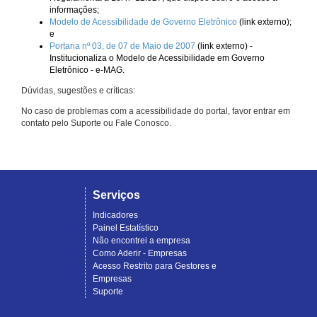
informações;
Modelo de Acessibilidade de Governo Eletrônico
(link externo);
e
Portaria nº 03, de 07 de Maio de 2007
(link externo) -
Institucionaliza o Modelo de Acessibilidade em Governo
Eletrônico - e-MAG.
Dúvidas, sugestões e críticas:
No caso de problemas com a acessibilidade do portal, favor entrar em
contato pelo Suporte ou Fale Conosco.
Serviços
Indicadores
Painel Estatístico
Não encontrei a empresa
Como Aderir - Empresas
Acesso Restrito para Gestores e
Empresas
Suporte