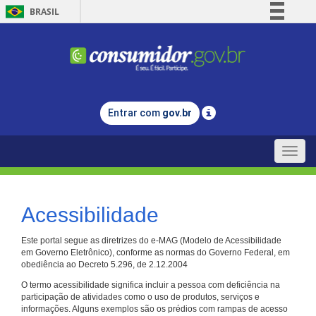
BRASIL
Simplifique!
Comunica BR
Participe
Acesso à informação
Entrar com
gov.br
Legislação
Canais
Toggle
naviga
Acessibilidade
Este portal segue as diretrizes do e-MAG (Modelo de Acessibilidade
em Governo Eletrônico), conforme as normas do Governo Federal, em
obediência ao Decreto 5.296, de 2.12.2004
O termo acessibilidade significa incluir a pessoa com deficiência na
participação de atividades como o uso de produtos, serviços e
informações. Alguns exemplos são os prédios com rampas de acesso