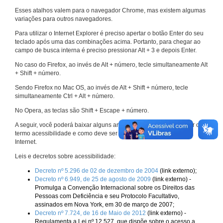
Esses atalhos valem para o navegador Chrome, mas existem algumas
variações para outros navegadores.
Para utilizar o Internet Explorer é preciso apertar o botão Enter do seu
teclado após uma das combinações acima. Portanto, para chegar ao
campo de busca interna é preciso pressionar Alt + 3 e depois Enter.
No caso do Firefox, ao invés de Alt + número, tecle simultaneamente Alt
+ Shift + número.
Sendo Firefox no Mac OS, ao invés de Alt + Shift + número, tecle
simultaneamente Ctrl + Alt + número.
No Opera, as teclas são Shift + Escape + número.
A seguir, você poderá baixar alguns arquivos que explicam melhor o
termo acessibilidade e como deve ser implementado nos sites da
Internet.
Leis e decretos sobre acessibilidade:
Decreto nº 5.296 de 02 de dezembro de 2004
(link externo);
Decreto nº 6.949, de 25 de agosto de 2009
(link externo) -
Promulga a Convenção Internacional sobre os Direitos das
Pessoas com Deficiência e seu Protocolo Facultativo,
assinados em Nova York, em 30 de março de 2007;
Decreto nº 7.724, de 16 de Maio de 2012
(link externo) -
Regulamenta a Lei nº 12.527, que dispõe sobre o acesso a