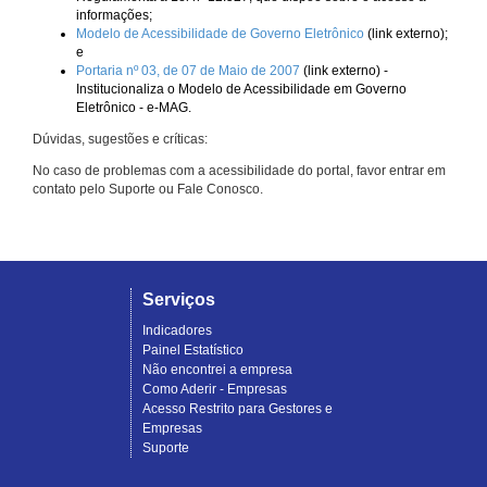
informações;
Modelo de Acessibilidade de Governo Eletrônico
(link externo);
e
Portaria nº 03, de 07 de Maio de 2007
(link externo) -
Institucionaliza o Modelo de Acessibilidade em Governo
Eletrônico - e-MAG.
Dúvidas, sugestões e críticas:
No caso de problemas com a acessibilidade do portal, favor entrar em
contato pelo Suporte ou Fale Conosco.
Serviços
Indicadores
Painel Estatístico
Não encontrei a empresa
Como Aderir - Empresas
Acesso Restrito para Gestores e
Empresas
Suporte