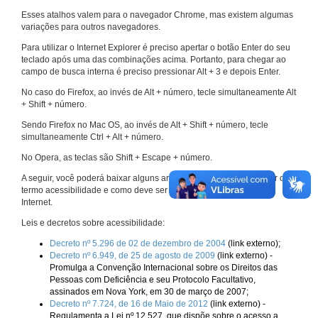
Esses atalhos valem para o navegador Chrome, mas existem algumas
variações para outros navegadores.
Para utilizar o Internet Explorer é preciso apertar o botão Enter do seu
teclado após uma das combinações acima. Portanto, para chegar ao
campo de busca interna é preciso pressionar Alt + 3 e depois Enter.
No caso do Firefox, ao invés de Alt + número, tecle simultaneamente Alt
+ Shift + número.
Sendo Firefox no Mac OS, ao invés de Alt + Shift + número, tecle
simultaneamente Ctrl + Alt + número.
No Opera, as teclas são Shift + Escape + número.
A seguir, você poderá baixar alguns arquivos que explicam melhor o
termo acessibilidade e como deve ser implementado nos sites da
Internet.
Leis e decretos sobre acessibilidade:
Decreto nº 5.296 de 02 de dezembro de 2004
(link externo);
Decreto nº 6.949, de 25 de agosto de 2009
(link externo) -
Promulga a Convenção Internacional sobre os Direitos das
Pessoas com Deficiência e seu Protocolo Facultativo,
assinados em Nova York, em 30 de março de 2007;
Decreto nº 7.724, de 16 de Maio de 2012
(link externo) -
Regulamenta a Lei nº 12.527, que dispõe sobre o acesso a