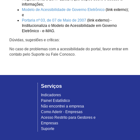
informações;
Modelo de Acessibilidade de Governo Eletrônico
(link externo);
e
Portaria nº 03, de 07 de Maio de 2007
(link externo) -
Institucionaliza o Modelo de Acessibilidade em Governo
Eletrônico - e-MAG.
Dúvidas, sugestões e críticas:
No caso de problemas com a acessibilidade do portal, favor entrar em
contato pelo Suporte ou Fale Conosco.
Serviços
Indicadores
Painel Estatístico
Não encontrei a empresa
Como Aderir - Empresas
Acesso Restrito para Gestores e
Empresas
Suporte