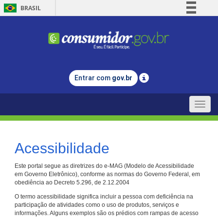
BRASIL
Simplifique!
Comunica BR
Participe
Acesso à informação
Entrar com
gov.br
Legislação
Canais
Toggle
naviga
Acessibilidade
Este portal segue as diretrizes do e-MAG (Modelo de Acessibilidade
em Governo Eletrônico), conforme as normas do Governo Federal, em
obediência ao Decreto 5.296, de 2.12.2004
O termo acessibilidade significa incluir a pessoa com deficiência na
participação de atividades como o uso de produtos, serviços e
informações. Alguns exemplos são os prédios com rampas de acesso