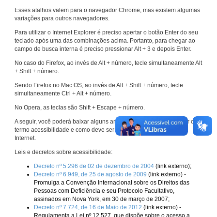
Esses atalhos valem para o navegador Chrome, mas existem algumas
variações para outros navegadores.
Para utilizar o Internet Explorer é preciso apertar o botão Enter do seu
teclado após uma das combinações acima. Portanto, para chegar ao
campo de busca interna é preciso pressionar Alt + 3 e depois Enter.
No caso do Firefox, ao invés de Alt + número, tecle simultaneamente Alt
+ Shift + número.
Sendo Firefox no Mac OS, ao invés de Alt + Shift + número, tecle
simultaneamente Ctrl + Alt + número.
No Opera, as teclas são Shift + Escape + número.
A seguir, você poderá baixar alguns arquivos que explicam melhor o
termo acessibilidade e como deve ser implementado nos sites da
Internet.
Leis e decretos sobre acessibilidade:
Decreto nº 5.296 de 02 de dezembro de 2004
(link externo);
Decreto nº 6.949, de 25 de agosto de 2009
(link externo) -
Promulga a Convenção Internacional sobre os Direitos das
Pessoas com Deficiência e seu Protocolo Facultativo,
assinados em Nova York, em 30 de março de 2007;
Decreto nº 7.724, de 16 de Maio de 2012
(link externo) -
Regulamenta a Lei nº 12.527, que dispõe sobre o acesso a