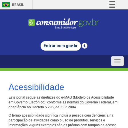
BRASIL
Simplifique!
Comunica BR
Participe
Acesso à informação
Entrar com
gov.br
Legislação
Canais
Toggle
naviga
Acessibilidade
Este portal segue as diretrizes do e-MAG (Modelo de Acessibilidade
em Governo Eletrônico), conforme as normas do Governo Federal, em
obediência ao Decreto 5.296, de 2.12.2004
O termo acessibilidade significa incluir a pessoa com deficiência na
participação de atividades como o uso de produtos, serviços e
informações. Alguns exemplos são os prédios com rampas de acesso