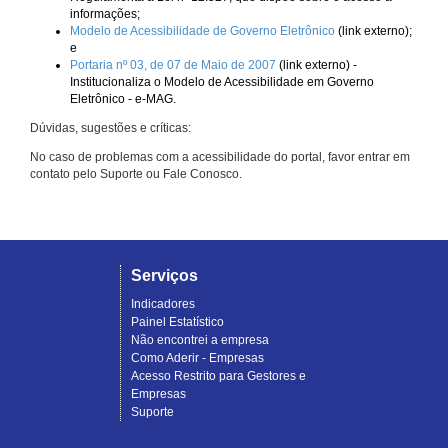
informações;
Modelo de Acessibilidade de Governo Eletrônico
(link externo);
e
Portaria nº 03, de 07 de Maio de 2007
(link externo) -
Institucionaliza o Modelo de Acessibilidade em Governo
Eletrônico - e-MAG.
Dúvidas, sugestões e críticas:
No caso de problemas com a acessibilidade do portal, favor entrar em
contato pelo Suporte ou Fale Conosco.
Serviços
Indicadores
Painel Estatístico
Não encontrei a empresa
Como Aderir - Empresas
Acesso Restrito para Gestores e
Empresas
Suporte