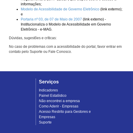
informações;
Modelo de Acessibilidade de Governo Eletrônico
(link externo);
e
Portaria nº 03, de 07 de Maio de 2007
(link externo) -
Institucionaliza o Modelo de Acessibilidade em Governo
Eletrônico - e-MAG.
Dúvidas, sugestões e críticas:
No caso de problemas com a acessibilidade do portal, favor entrar em
contato pelo Suporte ou Fale Conosco.
Serviços
Indicadores
Painel Estatístico
Não encontrei a empresa
Como Aderir - Empresas
Acesso Restrito para Gestores e
Empresas
Suporte