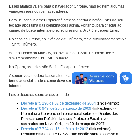
Esses atalhos valem para o navegador Chrome, mas existem algumas
variações para outros navegadores.
Para utilizar o Internet Explorer é preciso apertar o botão Enter do seu
teclado após uma das combinações acima. Portanto, para chegar ao
campo de busca interna é preciso pressionar Alt + 3 e depois Enter.
No caso do Firefox, ao invés de Alt + número, tecle simultaneamente Alt
+ Shift + número.
Sendo Firefox no Mac OS, ao invés de Alt + Shift + número, tecle
simultaneamente Ctrl + Alt + número.
No Opera, as teclas são Shift + Escape + número.
A seguir, você poderá baixar alguns arquivos que explicam melhor o
termo acessibilidade e como deve ser implementado nos sites da
Internet.
Leis e decretos sobre acessibilidade:
Decreto nº 5.296 de 02 de dezembro de 2004
(link externo);
Decreto nº 6.949, de 25 de agosto de 2009
(link externo) -
Promulga a Convenção Internacional sobre os Direitos das
Pessoas com Deficiência e seu Protocolo Facultativo,
assinados em Nova York, em 30 de março de 2007;
Decreto nº 7.724, de 16 de Maio de 2012
(link externo) -
Regulamenta a Lei nº 12.527, que dispõe sobre o acesso a