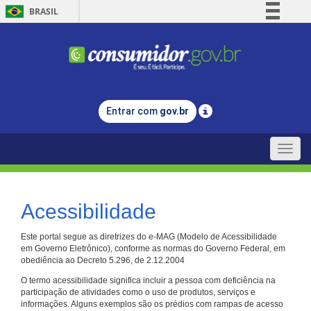
BRASIL
Simplifique!
Comunica BR
Participe
Acesso à informação
Entrar com
gov.br
Legislação
Canais
Toggle
naviga
Acessibilidade
Este portal segue as diretrizes do e-MAG (Modelo de Acessibilidade
em Governo Eletrônico), conforme as normas do Governo Federal, em
obediência ao Decreto 5.296, de 2.12.2004
O termo acessibilidade significa incluir a pessoa com deficiência na
participação de atividades como o uso de produtos, serviços e
informações. Alguns exemplos são os prédios com rampas de acesso