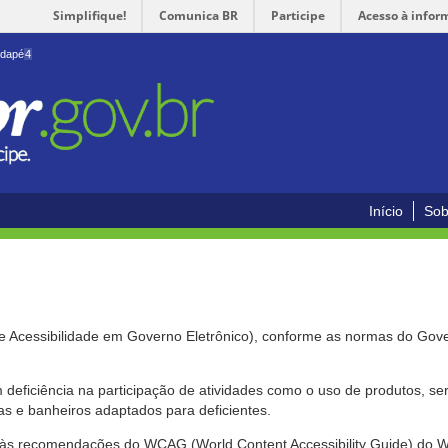
Simplifique!
Comunica BR
Participe
Acesso à infor
odapé
4
Início
Sob
de Acessibilidade em Governo Eletrônico), conforme as normas do Gov
om deficiência na participação de atividades como o uso de produtos, s
s e banheiros adaptados para deficientes.
nte às recomendações do WCAG (World Content Accessibility Guide) do