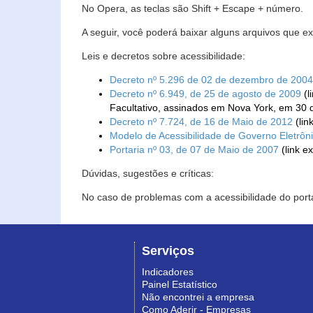
No Opera, as teclas são Shift + Escape + número.
A seguir, você poderá baixar alguns arquivos que e
Leis e decretos sobre acessibilidade:
Decreto nº 5.296 de 02 de dezembro de 2004
Decreto nº 6.949, de 25 de agosto de 2009
(l
Facultativo, assinados em Nova York, em 30 
Decreto nº 7.724, de 16 de Maio de 2012
(lin
Modelo de Acessibilidade de Governo Eletrôn
Portaria nº 03, de 07 de Maio de 2007
(link e
Dúvidas, sugestões e críticas:
No caso de problemas com a acessibilidade do porta
Serviços
Indicadores
Painel Estatístico
Não encontrei a empresa
Como Aderir - Empresas