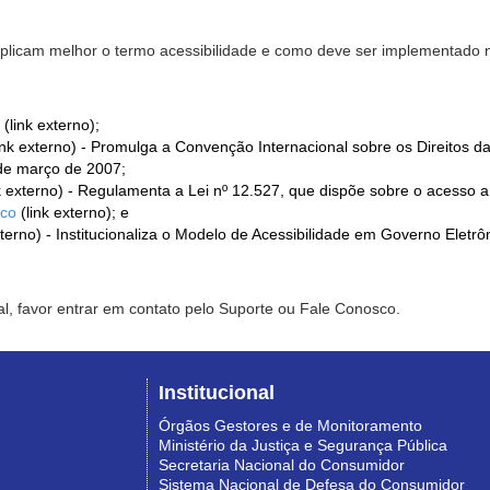
xplicam melhor o termo acessibilidade e como deve ser implementado no
(link externo);
ink externo) - Promulga a Convenção Internacional sobre os Direitos d
de março de 2007;
k externo) - Regulamenta a Lei nº 12.527, que dispõe sobre o acesso 
ico
(link externo); e
xterno) - Institucionaliza o Modelo de Acessibilidade em Governo Eletr
l, favor entrar em contato pelo Suporte ou Fale Conosco.
Institucional
Órgãos Gestores e de Monitoramento
Ministério da Justiça e Segurança Pública
Secretaria Nacional do Consumidor
Sistema Nacional de Defesa do Consumidor