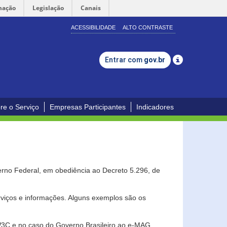
mação
Legislação
Canais
ACESSIBILIDADE
ALTO CONTRASTE
Entrar com
gov.br
re o Serviço
Empresas Participantes
Indicadores
erno Federal, em obediência ao Decreto 5.296, de
erviços e informações. Alguns exemplos são os
 W3C e no caso do Governo Brasileiro ao e-MAG