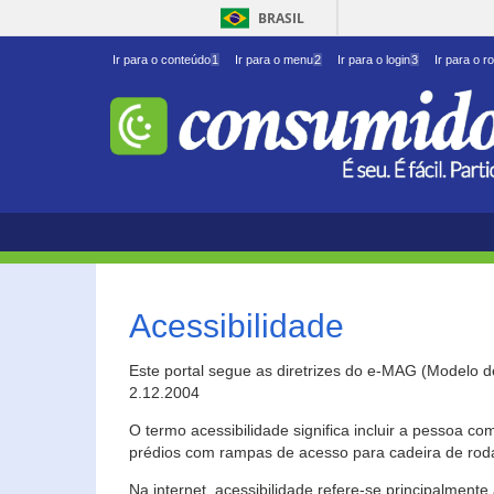
BRASIL
Ir para o conteúdo
1
Ir para o menu
2
Ir para o login
3
Ir para o r
Acessibilidade
Este portal segue as diretrizes do e-MAG (Modelo 
2.12.2004
O termo acessibilidade significa incluir a pessoa c
prédios com rampas de acesso para cadeira de roda
Na internet, acessibilidade refere-se principalme