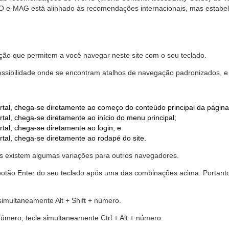
. O e-MAG está alinhado às recomendações internacionais, mas estab
ão que permitem a você navegar neste site com o seu teclado.
cessibilidade onde se encontram atalhos de navegação padronizados, e 
rtal, chega-se diretamente ao começo do conteúdo principal da página
tal, chega-se diretamente ao início do menu principal;
tal, chega-se diretamente ao login; e
rtal, chega-se diretamente ao rodapé do site.
 existem algumas variações para outros navegadores.
r o botão Enter do seu teclado após uma das combinações acima. Portan
 simultaneamente Alt + Shift + número.
número, tecle simultaneamente Ctrl + Alt + número.