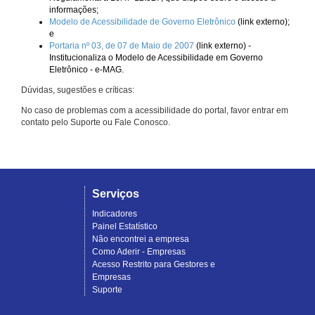
informações;
Modelo de Acessibilidade de Governo Eletrônico
(link externo);
e
Portaria nº 03, de 07 de Maio de 2007
(link externo) -
Institucionaliza o Modelo de Acessibilidade em Governo
Eletrônico - e-MAG.
Dúvidas, sugestões e críticas:
No caso de problemas com a acessibilidade do portal, favor entrar em
contato pelo Suporte ou Fale Conosco.
Serviços
Indicadores
Painel Estatístico
Não encontrei a empresa
Como Aderir - Empresas
Acesso Restrito para Gestores e
Empresas
Suporte