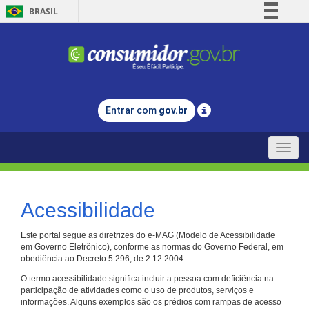
BRASIL
Simplifique!
Comunica BR
Participe
Acesso à informação
Entrar com
gov.br
Legislação
Canais
Toggle
naviga
Acessibilidade
Este portal segue as diretrizes do e-MAG (Modelo de Acessibilidade
em Governo Eletrônico), conforme as normas do Governo Federal, em
obediência ao Decreto 5.296, de 2.12.2004
O termo acessibilidade significa incluir a pessoa com deficiência na
participação de atividades como o uso de produtos, serviços e
informações. Alguns exemplos são os prédios com rampas de acesso