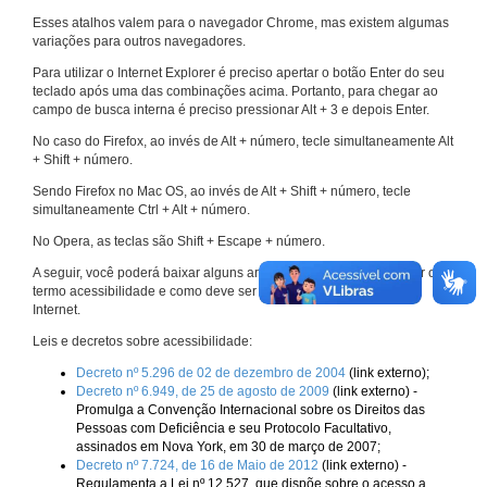
Esses atalhos valem para o navegador Chrome, mas existem algumas
variações para outros navegadores.
Para utilizar o Internet Explorer é preciso apertar o botão Enter do seu
teclado após uma das combinações acima. Portanto, para chegar ao
campo de busca interna é preciso pressionar Alt + 3 e depois Enter.
No caso do Firefox, ao invés de Alt + número, tecle simultaneamente Alt
+ Shift + número.
Sendo Firefox no Mac OS, ao invés de Alt + Shift + número, tecle
simultaneamente Ctrl + Alt + número.
No Opera, as teclas são Shift + Escape + número.
A seguir, você poderá baixar alguns arquivos que explicam melhor o
termo acessibilidade e como deve ser implementado nos sites da
Internet.
Leis e decretos sobre acessibilidade:
Decreto nº 5.296 de 02 de dezembro de 2004
(link externo);
Decreto nº 6.949, de 25 de agosto de 2009
(link externo) -
Promulga a Convenção Internacional sobre os Direitos das
Pessoas com Deficiência e seu Protocolo Facultativo,
assinados em Nova York, em 30 de março de 2007;
Decreto nº 7.724, de 16 de Maio de 2012
(link externo) -
Regulamenta a Lei nº 12.527, que dispõe sobre o acesso a