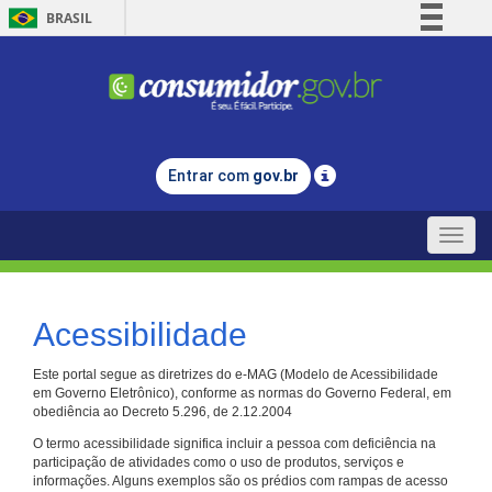
BRASIL
Simplifique!
Comunica BR
Participe
Acesso à informação
Entrar com
gov.br
Legislação
Canais
Toggle
naviga
Acessibilidade
Este portal segue as diretrizes do e-MAG (Modelo de Acessibilidade
em Governo Eletrônico), conforme as normas do Governo Federal, em
obediência ao Decreto 5.296, de 2.12.2004
O termo acessibilidade significa incluir a pessoa com deficiência na
participação de atividades como o uso de produtos, serviços e
informações. Alguns exemplos são os prédios com rampas de acesso