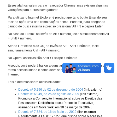
Esses atalhos valem para o navegador Chrome, mas existem algumas
variações para outros navegadores.
Para utilizar o Internet Explorer é preciso apertar o botão Enter do seu
teclado após uma das combinações acima. Portanto, para chegar ao
campo de busca interna é preciso pressionar Alt + 3 e depois Enter.
No caso do Firefox, ao invés de Alt + número, tecle simultaneamente Alt
+ Shift + número.
Sendo Firefox no Mac OS, ao invés de Alt + Shift + número, tecle
simultaneamente Ctrl + Alt + número.
No Opera, as teclas são Shift + Escape + número.
A seguir, você poderá baixar alguns arquivos que explicam melhor o
termo acessibilidade e como deve ser implementado nos sites da
Internet.
Leis e decretos sobre acessibilidade:
Decreto nº 5.296 de 02 de dezembro de 2004
(link externo);
Decreto nº 6.949, de 25 de agosto de 2009
(link externo) -
Promulga a Convenção Internacional sobre os Direitos das
Pessoas com Deficiência e seu Protocolo Facultativo,
assinados em Nova York, em 30 de março de 2007;
Decreto nº 7.724, de 16 de Maio de 2012
(link externo) -
Regulamenta a Lei nº 12.527, que dispõe sobre o acesso a