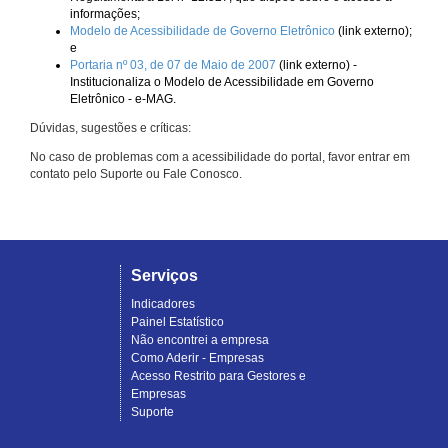
informações;
Modelo de Acessibilidade de Governo Eletrônico
(link externo);
e
Portaria nº 03, de 07 de Maio de 2007
(link externo) -
Institucionaliza o Modelo de Acessibilidade em Governo
Eletrônico - e-MAG.
Dúvidas, sugestões e críticas:
No caso de problemas com a acessibilidade do portal, favor entrar em
contato pelo Suporte ou Fale Conosco.
Serviços
Indicadores
Painel Estatístico
Não encontrei a empresa
Como Aderir - Empresas
Acesso Restrito para Gestores e
Empresas
Suporte