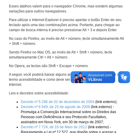
Esses atalhos valem para o navegador Chrome, mas existem algumas
variações para outros navegadores.
Para utilizar o Internet Explorer é preciso apertar o botão Enter do seu
teclado após uma das combinações acima. Portanto, para chegar ao
campo de busca interna é preciso pressionar Alt + 3 e depois Enter.
No caso do Firefox, ao invés de Alt + número, tecle simultaneamente Alt
+ Shift + número.
Sendo Firefox no Mac OS, ao invés de Alt + Shift + número, tecle
simultaneamente Ctrl + Alt + número.
No Opera, as teclas são Shift + Escape + número.
A seguir, você poderá baixar alguns arquivos que explicam melhor o
termo acessibilidade e como deve ser implementado nos sites da
Internet.
Leis e decretos sobre acessibilidade:
Decreto nº 5.296 de 02 de dezembro de 2004
(link externo);
Decreto nº 6.949, de 25 de agosto de 2009
(link externo) -
Promulga a Convenção Internacional sobre os Direitos das
Pessoas com Deficiência e seu Protocolo Facultativo,
assinados em Nova York, em 30 de março de 2007;
Decreto nº 7.724, de 16 de Maio de 2012
(link externo) -
Regulamenta a Lei nº 12.527, que dispõe sobre o acesso a