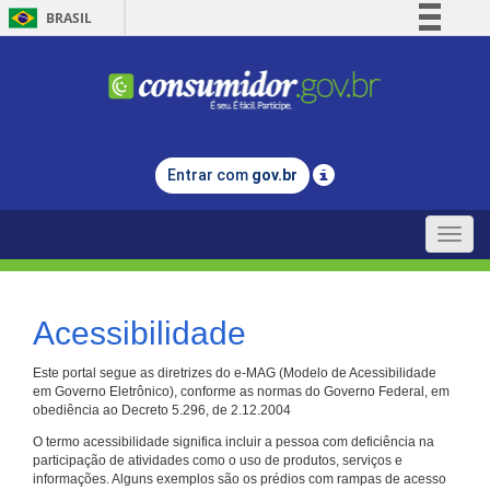
BRASIL
Simplifique!
Comunica BR
Participe
Acesso à informação
Entrar com
gov.br
Legislação
Canais
Toggle
naviga
Acessibilidade
Este portal segue as diretrizes do e-MAG (Modelo de Acessibilidade
em Governo Eletrônico), conforme as normas do Governo Federal, em
obediência ao Decreto 5.296, de 2.12.2004
O termo acessibilidade significa incluir a pessoa com deficiência na
participação de atividades como o uso de produtos, serviços e
informações. Alguns exemplos são os prédios com rampas de acesso