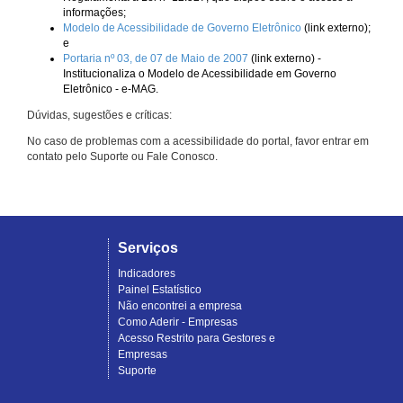
informações;
Modelo de Acessibilidade de Governo Eletrônico
(link externo);
e
Portaria nº 03, de 07 de Maio de 2007
(link externo) -
Institucionaliza o Modelo de Acessibilidade em Governo
Eletrônico - e-MAG.
Dúvidas, sugestões e críticas:
No caso de problemas com a acessibilidade do portal, favor entrar em
contato pelo Suporte ou Fale Conosco.
Serviços
Indicadores
Painel Estatístico
Não encontrei a empresa
Como Aderir - Empresas
Acesso Restrito para Gestores e
Empresas
Suporte