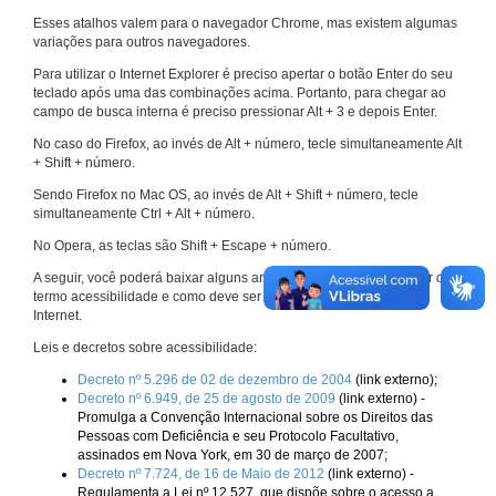
Esses atalhos valem para o navegador Chrome, mas existem algumas
variações para outros navegadores.
Para utilizar o Internet Explorer é preciso apertar o botão Enter do seu
teclado após uma das combinações acima. Portanto, para chegar ao
campo de busca interna é preciso pressionar Alt + 3 e depois Enter.
No caso do Firefox, ao invés de Alt + número, tecle simultaneamente Alt
+ Shift + número.
Sendo Firefox no Mac OS, ao invés de Alt + Shift + número, tecle
simultaneamente Ctrl + Alt + número.
No Opera, as teclas são Shift + Escape + número.
A seguir, você poderá baixar alguns arquivos que explicam melhor o
termo acessibilidade e como deve ser implementado nos sites da
Internet.
Leis e decretos sobre acessibilidade:
Decreto nº 5.296 de 02 de dezembro de 2004
(link externo);
Decreto nº 6.949, de 25 de agosto de 2009
(link externo) -
Promulga a Convenção Internacional sobre os Direitos das
Pessoas com Deficiência e seu Protocolo Facultativo,
assinados em Nova York, em 30 de março de 2007;
Decreto nº 7.724, de 16 de Maio de 2012
(link externo) -
Regulamenta a Lei nº 12.527, que dispõe sobre o acesso a