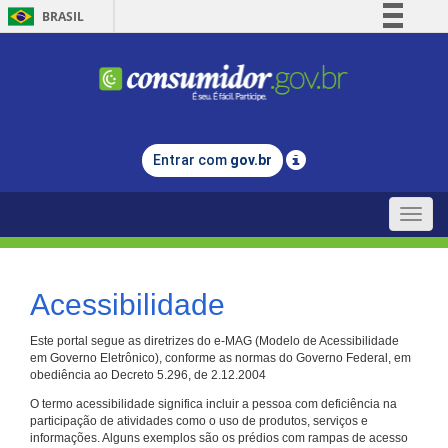
BRASIL
Simplifique!
Comunica BR
Participe
Acesso à informação
Entrar com
gov.br
Legislação
Canais
Toggle
naviga
Acessibilidade
Este portal segue as diretrizes do e-MAG (Modelo de Acessibilidade
em Governo Eletrônico), conforme as normas do Governo Federal, em
obediência ao Decreto 5.296, de 2.12.2004
O termo acessibilidade significa incluir a pessoa com deficiência na
participação de atividades como o uso de produtos, serviços e
informações. Alguns exemplos são os prédios com rampas de acesso