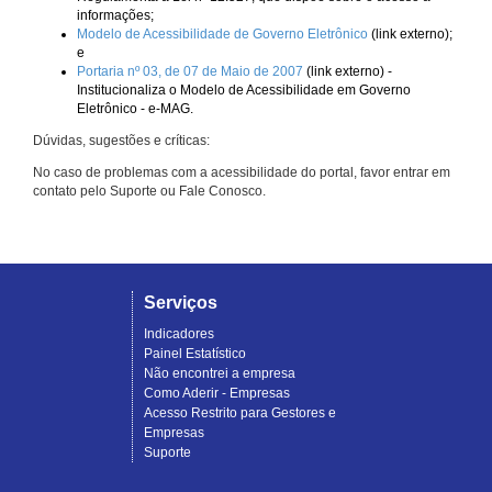
informações;
Modelo de Acessibilidade de Governo Eletrônico
(link externo);
e
Portaria nº 03, de 07 de Maio de 2007
(link externo) -
Institucionaliza o Modelo de Acessibilidade em Governo
Eletrônico - e-MAG.
Dúvidas, sugestões e críticas:
No caso de problemas com a acessibilidade do portal, favor entrar em
contato pelo Suporte ou Fale Conosco.
Serviços
Indicadores
Painel Estatístico
Não encontrei a empresa
Como Aderir - Empresas
Acesso Restrito para Gestores e
Empresas
Suporte