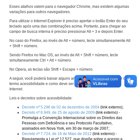
Esses atalhos valem para o navegador Chrome, mas existem algumas
variações para outros navegadores.
Para utilizar o Internet Explorer é preciso apertar o botão Enter do seu
teclado após uma das combinações acima. Portanto, para chegar ao
campo de busca interna é preciso pressionar Alt + 3 e depois Enter.
No caso do Firefox, ao invés de Alt + número, tecle simultaneamente Alt
+ Shift + número.
Sendo Firefox no Mac OS, ao invés de Alt + Shift + número, tecle
simultaneamente Ctrl + Alt + número.
No Opera, as teclas são Shift + Escape + número.
A seguir, você poderá baixar alguns arquivos que explicam melhor o
termo acessibilidade e como deve ser implementado nos sites da
Internet.
Leis e decretos sobre acessibilidade:
Decreto nº 5.296 de 02 de dezembro de 2004
(link externo);
Decreto nº 6.949, de 25 de agosto de 2009
(link externo) -
Promulga a Convenção Internacional sobre os Direitos das
Pessoas com Deficiência e seu Protocolo Facultativo,
assinados em Nova York, em 30 de março de 2007;
Decreto nº 7.724, de 16 de Maio de 2012
(link externo) -
Regulamenta a Lei nº 12.527, que dispõe sobre o acesso a