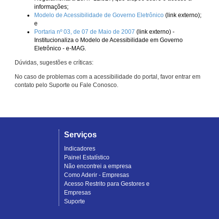
informações;
Modelo de Acessibilidade de Governo Eletrônico
(link externo);
e
Portaria nº 03, de 07 de Maio de 2007
(link externo) -
Institucionaliza o Modelo de Acessibilidade em Governo
Eletrônico - e-MAG.
Dúvidas, sugestões e críticas:
No caso de problemas com a acessibilidade do portal, favor entrar em
contato pelo Suporte ou Fale Conosco.
Serviços
Indicadores
Painel Estatístico
Não encontrei a empresa
Como Aderir - Empresas
Acesso Restrito para Gestores e
Empresas
Suporte