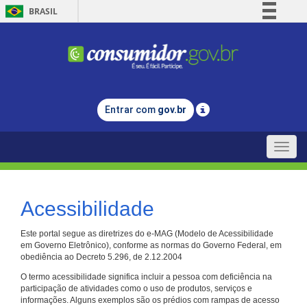
BRASIL
Simplifique!
Comunica BR
Participe
Acesso à informação
Entrar com
gov.br
Legislação
Canais
Toggle
naviga
Acessibilidade
Este portal segue as diretrizes do e-MAG (Modelo de Acessibilidade
em Governo Eletrônico), conforme as normas do Governo Federal, em
obediência ao Decreto 5.296, de 2.12.2004
O termo acessibilidade significa incluir a pessoa com deficiência na
participação de atividades como o uso de produtos, serviços e
informações. Alguns exemplos são os prédios com rampas de acesso