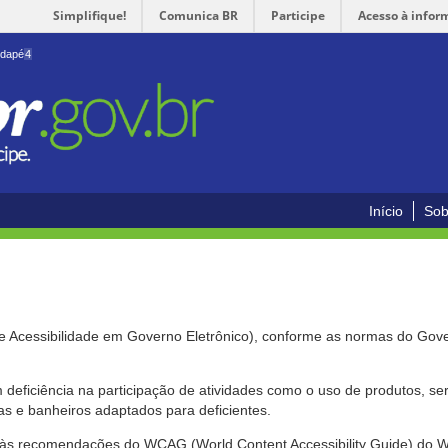
Simplifique!
Comunica BR
Participe
Acesso à infor
odapé
4
Início
Sob
de Acessibilidade em Governo Eletrônico), conforme as normas do Gov
om deficiência na participação de atividades como o uso de produtos, s
s e banheiros adaptados para deficientes.
nte às recomendações do WCAG (World Content Accessibility Guide) do