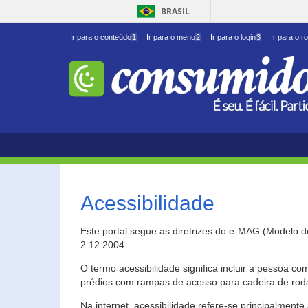
BRASIL
Ir para o conteúdo
1
Ir para o menu
2
Ir para o login
3
Ir para o r
Acessibilidade
Este portal segue as diretrizes do e-MAG (Modelo 
2.12.2004
O termo acessibilidade significa incluir a pessoa c
prédios com rampas de acesso para cadeira de roda
Na internet, acessibilidade refere-se principalme