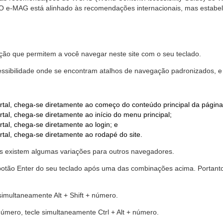
. O e-MAG está alinhado às recomendações internacionais, mas estab
ão que permitem a você navegar neste site com o seu teclado.
cessibilidade onde se encontram atalhos de navegação padronizados, e 
rtal, chega-se diretamente ao começo do conteúdo principal da página
tal, chega-se diretamente ao início do menu principal;
tal, chega-se diretamente ao login; e
rtal, chega-se diretamente ao rodapé do site.
 existem algumas variações para outros navegadores.
r o botão Enter do seu teclado após uma das combinações acima. Portan
 simultaneamente Alt + Shift + número.
número, tecle simultaneamente Ctrl + Alt + número.