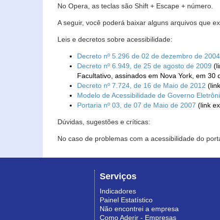
No Opera, as teclas são Shift + Escape + número.
A seguir, você poderá baixar alguns arquivos que e
Leis e decretos sobre acessibilidade:
Decreto nº 5.296 de 02 de dezembro de 2004
Decreto nº 6.949, de 25 de agosto de 2009
(l
Facultativo, assinados em Nova York, em 30 
Decreto nº 7.724, de 16 de Maio de 2012
(lin
Modelo de Acessibilidade de Governo Eletrôn
Portaria nº 03, de 07 de Maio de 2007
(link e
Dúvidas, sugestões e críticas:
No caso de problemas com a acessibilidade do porta
Serviços
Indicadores
Painel Estatístico
Não encontrei a empresa
Como Aderir - Empresas