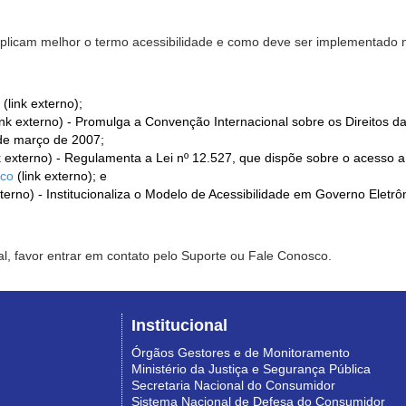
xplicam melhor o termo acessibilidade e como deve ser implementado no
(link externo);
ink externo) - Promulga a Convenção Internacional sobre os Direitos d
de março de 2007;
k externo) - Regulamenta a Lei nº 12.527, que dispõe sobre o acesso 
ico
(link externo); e
xterno) - Institucionaliza o Modelo de Acessibilidade em Governo Eletr
l, favor entrar em contato pelo Suporte ou Fale Conosco.
Institucional
Órgãos Gestores e de Monitoramento
Ministério da Justiça e Segurança Pública
Secretaria Nacional do Consumidor
Sistema Nacional de Defesa do Consumidor