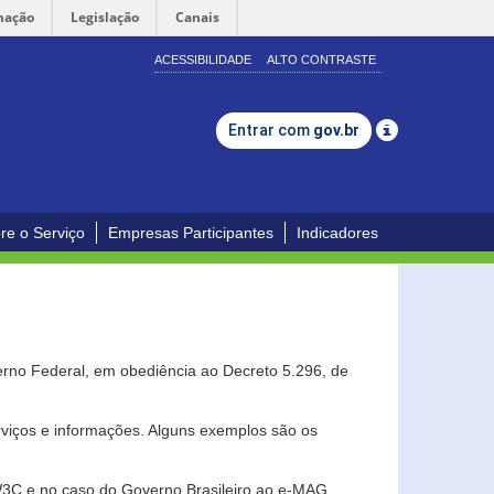
mação
Legislação
Canais
ACESSIBILIDADE
ALTO CONTRASTE
Entrar com
gov.br
re o Serviço
Empresas Participantes
Indicadores
erno Federal, em obediência ao Decreto 5.296, de
erviços e informações. Alguns exemplos são os
 W3C e no caso do Governo Brasileiro ao e-MAG