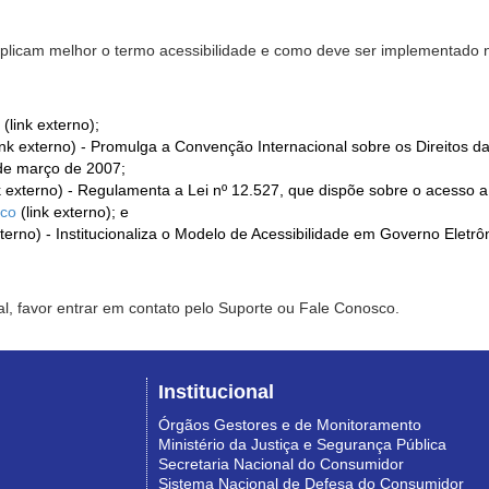
xplicam melhor o termo acessibilidade e como deve ser implementado no
(link externo);
ink externo) - Promulga a Convenção Internacional sobre os Direitos d
de março de 2007;
k externo) - Regulamenta a Lei nº 12.527, que dispõe sobre o acesso 
ico
(link externo); e
xterno) - Institucionaliza o Modelo de Acessibilidade em Governo Eletr
l, favor entrar em contato pelo Suporte ou Fale Conosco.
Institucional
Órgãos Gestores e de Monitoramento
Ministério da Justiça e Segurança Pública
Secretaria Nacional do Consumidor
Sistema Nacional de Defesa do Consumidor