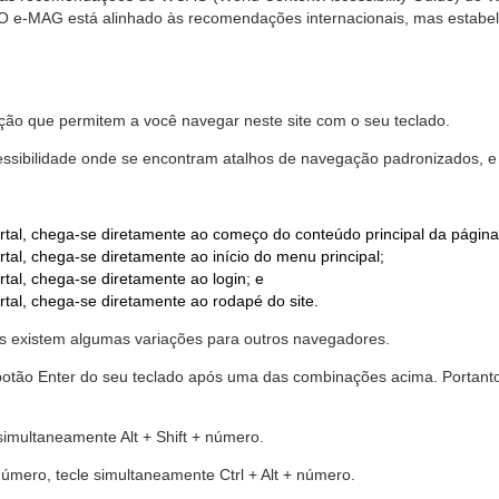
. O e-MAG está alinhado às recomendações internacionais, mas estab
ão que permitem a você navegar neste site com o seu teclado.
cessibilidade onde se encontram atalhos de navegação padronizados, e 
rtal, chega-se diretamente ao começo do conteúdo principal da página
tal, chega-se diretamente ao início do menu principal;
tal, chega-se diretamente ao login; e
rtal, chega-se diretamente ao rodapé do site.
 existem algumas variações para outros navegadores.
r o botão Enter do seu teclado após uma das combinações acima. Portan
 simultaneamente Alt + Shift + número.
número, tecle simultaneamente Ctrl + Alt + número.