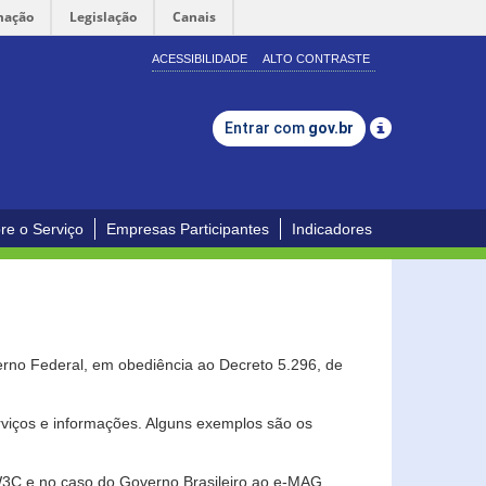
mação
Legislação
Canais
ACESSIBILIDADE
ALTO CONTRASTE
Entrar com
gov.br
re o Serviço
Empresas Participantes
Indicadores
erno Federal, em obediência ao Decreto 5.296, de
erviços e informações. Alguns exemplos são os
 W3C e no caso do Governo Brasileiro ao e-MAG