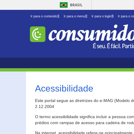
BRASIL
Ir para o conteúdo
1
Ir para o menu
2
Ir para o login
3
Ir para o r
Acessibilidade
Este portal segue as diretrizes do e-MAG (Modelo 
2.12.2004
O termo acessibilidade significa incluir a pessoa c
prédios com rampas de acesso para cadeira de roda
Na internet, acessibilidade refere-se principalme