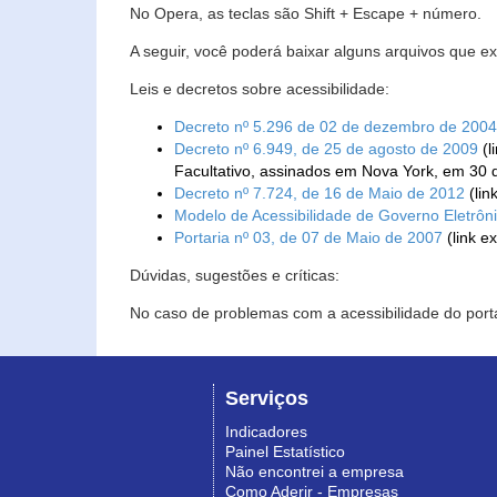
No Opera, as teclas são Shift + Escape + número.
A seguir, você poderá baixar alguns arquivos que e
Leis e decretos sobre acessibilidade:
Decreto nº 5.296 de 02 de dezembro de 2004
Decreto nº 6.949, de 25 de agosto de 2009
(l
Facultativo, assinados em Nova York, em 30 
Decreto nº 7.724, de 16 de Maio de 2012
(lin
Modelo de Acessibilidade de Governo Eletrôn
Portaria nº 03, de 07 de Maio de 2007
(link e
Dúvidas, sugestões e críticas:
No caso de problemas com a acessibilidade do porta
Serviços
Indicadores
Painel Estatístico
Não encontrei a empresa
Como Aderir - Empresas