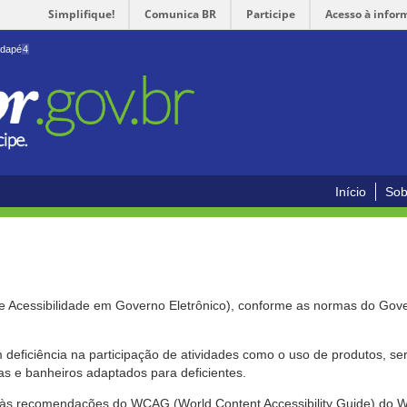
Simplifique!
Comunica BR
Participe
Acesso à infor
odapé
4
Início
Sob
de Acessibilidade em Governo Eletrônico), conforme as normas do Gov
om deficiência na participação de atividades como o uso de produtos, s
s e banheiros adaptados para deficientes.
nte às recomendações do WCAG (World Content Accessibility Guide) do