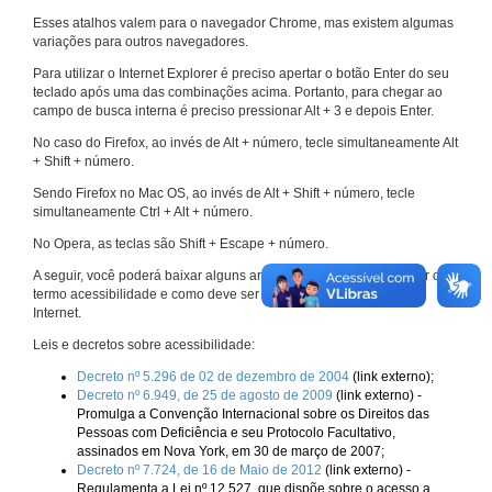
Esses atalhos valem para o navegador Chrome, mas existem algumas
variações para outros navegadores.
Para utilizar o Internet Explorer é preciso apertar o botão Enter do seu
teclado após uma das combinações acima. Portanto, para chegar ao
campo de busca interna é preciso pressionar Alt + 3 e depois Enter.
No caso do Firefox, ao invés de Alt + número, tecle simultaneamente Alt
+ Shift + número.
Sendo Firefox no Mac OS, ao invés de Alt + Shift + número, tecle
simultaneamente Ctrl + Alt + número.
No Opera, as teclas são Shift + Escape + número.
A seguir, você poderá baixar alguns arquivos que explicam melhor o
termo acessibilidade e como deve ser implementado nos sites da
Internet.
Leis e decretos sobre acessibilidade:
Decreto nº 5.296 de 02 de dezembro de 2004
(link externo);
Decreto nº 6.949, de 25 de agosto de 2009
(link externo) -
Promulga a Convenção Internacional sobre os Direitos das
Pessoas com Deficiência e seu Protocolo Facultativo,
assinados em Nova York, em 30 de março de 2007;
Decreto nº 7.724, de 16 de Maio de 2012
(link externo) -
Regulamenta a Lei nº 12.527, que dispõe sobre o acesso a