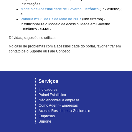
informações;
Modelo de Acessibilidade de Governo Eletrônico
(link externo);
e
Portaria nº 03, de 07 de Maio de 2007
(link externo) -
Institucionaliza o Modelo de Acessibilidade em Governo
Eletrônico - e-MAG.
Dúvidas, sugestões e críticas:
No caso de problemas com a acessibilidade do portal, favor entrar em
contato pelo Suporte ou Fale Conosco.
Serviços
Indicadores
Painel Estatístico
Não encontrei a empresa
Como Aderir - Empresas
Acesso Restrito para Gestores e
Empresas
Suporte