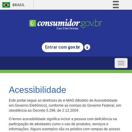
BRASIL
Simplifique!
Comunica BR
Participe
Acesso à informação
Entrar com
gov.br
Legislação
Canais
Toggle
naviga
Acessibilidade
Este portal segue as diretrizes do e-MAG (Modelo de Acessibilidade
em Governo Eletrônico), conforme as normas do Governo Federal, em
obediência ao Decreto 5.296, de 2.12.2004
O termo acessibilidade significa incluir a pessoa com deficiência na
participação de atividades como o uso de produtos, serviços e
informações. Alguns exemplos são os prédios com rampas de acesso