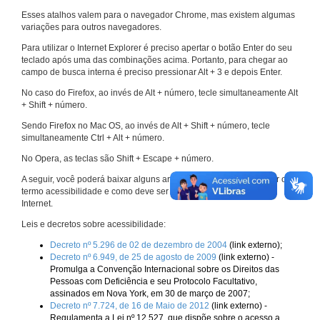
Esses atalhos valem para o navegador Chrome, mas existem algumas
variações para outros navegadores.
Para utilizar o Internet Explorer é preciso apertar o botão Enter do seu
teclado após uma das combinações acima. Portanto, para chegar ao
campo de busca interna é preciso pressionar Alt + 3 e depois Enter.
No caso do Firefox, ao invés de Alt + número, tecle simultaneamente Alt
+ Shift + número.
Sendo Firefox no Mac OS, ao invés de Alt + Shift + número, tecle
simultaneamente Ctrl + Alt + número.
No Opera, as teclas são Shift + Escape + número.
A seguir, você poderá baixar alguns arquivos que explicam melhor o
termo acessibilidade e como deve ser implementado nos sites da
Internet.
Leis e decretos sobre acessibilidade:
Decreto nº 5.296 de 02 de dezembro de 2004
(link externo);
Decreto nº 6.949, de 25 de agosto de 2009
(link externo) -
Promulga a Convenção Internacional sobre os Direitos das
Pessoas com Deficiência e seu Protocolo Facultativo,
assinados em Nova York, em 30 de março de 2007;
Decreto nº 7.724, de 16 de Maio de 2012
(link externo) -
Regulamenta a Lei nº 12.527, que dispõe sobre o acesso a