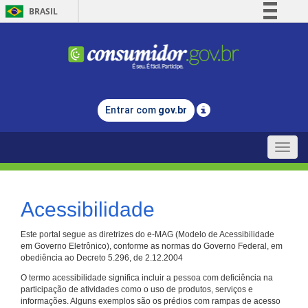
BRASIL
Simplifique!
Comunica BR
Participe
Acesso à informação
Entrar com
gov.br
Legislação
Canais
Toggle
naviga
Acessibilidade
Este portal segue as diretrizes do e-MAG (Modelo de Acessibilidade
em Governo Eletrônico), conforme as normas do Governo Federal, em
obediência ao Decreto 5.296, de 2.12.2004
O termo acessibilidade significa incluir a pessoa com deficiência na
participação de atividades como o uso de produtos, serviços e
informações. Alguns exemplos são os prédios com rampas de acesso