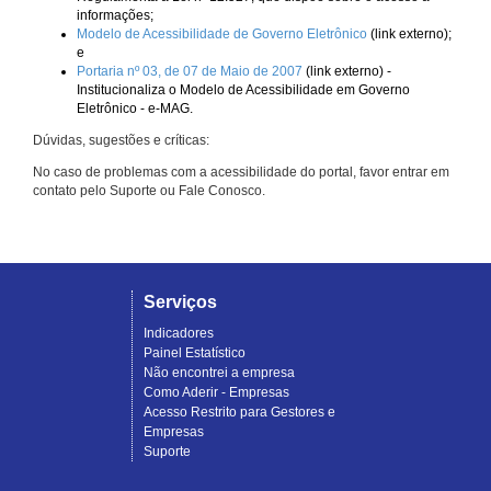
informações;
Modelo de Acessibilidade de Governo Eletrônico
(link externo);
e
Portaria nº 03, de 07 de Maio de 2007
(link externo) -
Institucionaliza o Modelo de Acessibilidade em Governo
Eletrônico - e-MAG.
Dúvidas, sugestões e críticas:
No caso de problemas com a acessibilidade do portal, favor entrar em
contato pelo Suporte ou Fale Conosco.
Serviços
Indicadores
Painel Estatístico
Não encontrei a empresa
Como Aderir - Empresas
Acesso Restrito para Gestores e
Empresas
Suporte