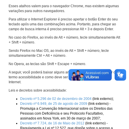
Esses atalhos valem para o navegador Chrome, mas existem algumas
variações para outros navegadores.
Para utilizar o Internet Explorer é preciso apertar o botão Enter do seu
teclado após uma das combinações acima. Portanto, para chegar ao
campo de busca interna é preciso pressionar Alt + 3 e depois Enter.
No caso do Firefox, ao invés de Alt + número, tecle simultaneamente Alt
+ Shift + número.
Sendo Firefox no Mac OS, ao invés de Alt + Shift + número, tecle
simultaneamente Ctrl + Alt + número.
No Opera, as teclas são Shift + Escape + número.
A seguir, você poderá baixar alguns arquivos que explicam melhor o
termo acessibilidade e como deve ser implementado nos sites da
Internet.
Leis e decretos sobre acessibilidade:
Decreto nº 5.296 de 02 de dezembro de 2004
(link externo);
Decreto nº 6.949, de 25 de agosto de 2009
(link externo) -
Promulga a Convenção Internacional sobre os Direitos das
Pessoas com Deficiência e seu Protocolo Facultativo,
assinados em Nova York, em 30 de março de 2007;
Decreto nº 7.724, de 16 de Maio de 2012
(link externo) -
Regulamenta a Lei nº 12.527, que dispõe sobre o acesso a