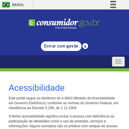
BRASIL
Simplifique!
Comunica BR
Participe
Acesso à informação
Entrar com
gov.br
Legislação
Canais
Toggle
naviga
Acessibilidade
Este portal segue as diretrizes do e-MAG (Modelo de Acessibilidade
em Governo Eletrônico), conforme as normas do Governo Federal, em
obediência ao Decreto 5.296, de 2.12.2004
O termo acessibilidade significa incluir a pessoa com deficiência na
participação de atividades como o uso de produtos, serviços e
informações. Alguns exemplos são os prédios com rampas de acesso