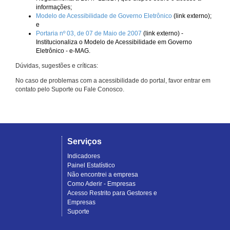
informações;
Modelo de Acessibilidade de Governo Eletrônico
(link externo);
e
Portaria nº 03, de 07 de Maio de 2007
(link externo) -
Institucionaliza o Modelo de Acessibilidade em Governo
Eletrônico - e-MAG.
Dúvidas, sugestões e críticas:
No caso de problemas com a acessibilidade do portal, favor entrar em
contato pelo Suporte ou Fale Conosco.
Serviços
Indicadores
Painel Estatístico
Não encontrei a empresa
Como Aderir - Empresas
Acesso Restrito para Gestores e
Empresas
Suporte