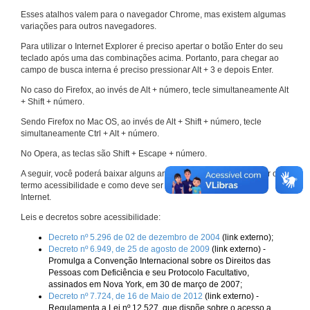
Esses atalhos valem para o navegador Chrome, mas existem algumas
variações para outros navegadores.
Para utilizar o Internet Explorer é preciso apertar o botão Enter do seu
teclado após uma das combinações acima. Portanto, para chegar ao
campo de busca interna é preciso pressionar Alt + 3 e depois Enter.
No caso do Firefox, ao invés de Alt + número, tecle simultaneamente Alt
+ Shift + número.
Sendo Firefox no Mac OS, ao invés de Alt + Shift + número, tecle
simultaneamente Ctrl + Alt + número.
No Opera, as teclas são Shift + Escape + número.
A seguir, você poderá baixar alguns arquivos que explicam melhor o
termo acessibilidade e como deve ser implementado nos sites da
Internet.
Leis e decretos sobre acessibilidade:
Decreto nº 5.296 de 02 de dezembro de 2004
(link externo);
Decreto nº 6.949, de 25 de agosto de 2009
(link externo) -
Promulga a Convenção Internacional sobre os Direitos das
Pessoas com Deficiência e seu Protocolo Facultativo,
assinados em Nova York, em 30 de março de 2007;
Decreto nº 7.724, de 16 de Maio de 2012
(link externo) -
Regulamenta a Lei nº 12.527, que dispõe sobre o acesso a