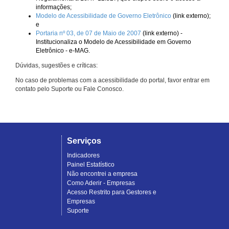
informações;
Modelo de Acessibilidade de Governo Eletrônico
(link externo);
e
Portaria nº 03, de 07 de Maio de 2007
(link externo) -
Institucionaliza o Modelo de Acessibilidade em Governo
Eletrônico - e-MAG.
Dúvidas, sugestões e críticas:
No caso de problemas com a acessibilidade do portal, favor entrar em
contato pelo Suporte ou Fale Conosco.
Serviços
Indicadores
Painel Estatístico
Não encontrei a empresa
Como Aderir - Empresas
Acesso Restrito para Gestores e
Empresas
Suporte