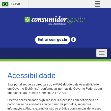
BRASIL
Simplifique!
Comunica BR
Participe
Acesso à informação
Entrar com
gov.br
Legislação
Canais
Toggle
naviga
Acessibilidade
Este portal segue as diretrizes do e-MAG (Modelo de Acessibilidade
em Governo Eletrônico), conforme as normas do Governo Federal, em
obediência ao Decreto 5.296, de 2.12.2004
O termo acessibilidade significa incluir a pessoa com deficiência na
participação de atividades como o uso de produtos, serviços e
informações. Alguns exemplos são os prédios com rampas de acesso