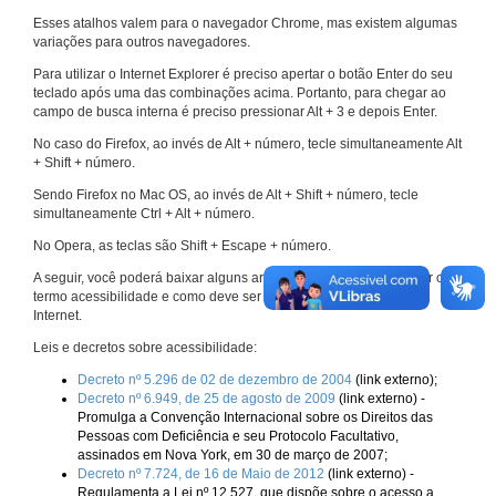
Esses atalhos valem para o navegador Chrome, mas existem algumas
variações para outros navegadores.
Para utilizar o Internet Explorer é preciso apertar o botão Enter do seu
teclado após uma das combinações acima. Portanto, para chegar ao
campo de busca interna é preciso pressionar Alt + 3 e depois Enter.
No caso do Firefox, ao invés de Alt + número, tecle simultaneamente Alt
+ Shift + número.
Sendo Firefox no Mac OS, ao invés de Alt + Shift + número, tecle
simultaneamente Ctrl + Alt + número.
No Opera, as teclas são Shift + Escape + número.
A seguir, você poderá baixar alguns arquivos que explicam melhor o
termo acessibilidade e como deve ser implementado nos sites da
Internet.
Leis e decretos sobre acessibilidade:
Decreto nº 5.296 de 02 de dezembro de 2004
(link externo);
Decreto nº 6.949, de 25 de agosto de 2009
(link externo) -
Promulga a Convenção Internacional sobre os Direitos das
Pessoas com Deficiência e seu Protocolo Facultativo,
assinados em Nova York, em 30 de março de 2007;
Decreto nº 7.724, de 16 de Maio de 2012
(link externo) -
Regulamenta a Lei nº 12.527, que dispõe sobre o acesso a