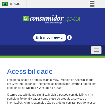
BRASIL
Simplifique!
Comunica BR
Participe
Acesso à informação
Entrar com
gov.br
Legislação
Canais
Toggle
naviga
Acessibilidade
Este portal segue as diretrizes do e-MAG (Modelo de Acessibilidade
em Governo Eletrônico), conforme as normas do Governo Federal, em
obediência ao Decreto 5.296, de 2.12.2004
O termo acessibilidade significa incluir a pessoa com deficiência na
participação de atividades como o uso de produtos, serviços e
informações. Alguns exemplos são os prédios com rampas de acesso