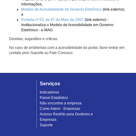
informações;
Modelo de Acessibilidade de Governo Eletrônico
(link externo);
e
Portaria nº 03, de 07 de Maio de 2007
(link externo) -
Institucionaliza o Modelo de Acessibilidade em Governo
Eletrônico - e-MAG.
Dúvidas, sugestões e críticas:
No caso de problemas com a acessibilidade do portal, favor entrar em
contato pelo Suporte ou Fale Conosco.
Serviços
Indicadores
Painel Estatístico
Não encontrei a empresa
Como Aderir - Empresas
Acesso Restrito para Gestores e
Empresas
Suporte